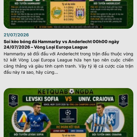
21/07/2026
Soi kèo bóng đá Hammarby vs Anderlecht 00h00 ngày
24/07/2026 – Vòng Loại Europa League
Hammarby sẽ đối đầu với Anderlecht trong trận đấu thuộc vòng
tứ kết Vòng Loại Europa League hứa hẹn tạo nên cuộc chiến
căng thẳng và giàu tính cạnh tranh. Vậy tỷ lệ cá cược của trận
đấu này ra sao, hãy cùng...