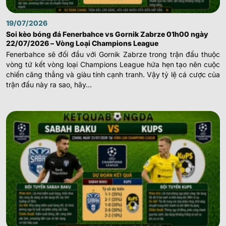
19/07/2026
Soi kèo bóng đá Fenerbahce vs Gornik Zabrze 01h00 ngày
22/07/2026 – Vòng Loại Champions League
Fenerbahce sẽ đối đầu với Gornik Zabrze trong trận đấu thuộc
vòng tứ kết vòng loại Champions League hứa hẹn tạo nên cuộc
chiến căng thẳng và giàu tính cạnh tranh. Vậy tỷ lệ cá cược của
trận đấu này ra sao, hãy...