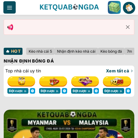
Bỏ
qua
nội
dung
🔥
HOT
Kèo nhà cái 5
Nhận định kèo nhà cái
Kèo bóng đá
7m
NHẬN ĐỊNH BÓNG ĐÁ
Top nhà cái uy tín
Xem tất cả