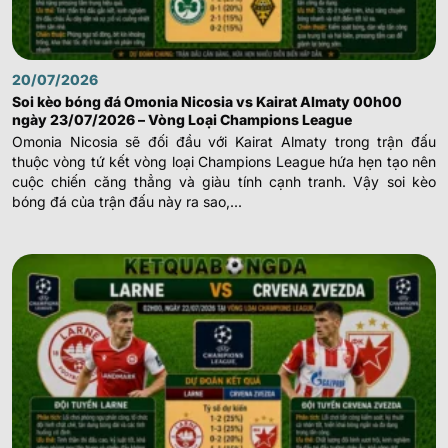
20/07/2026
Soi kèo bóng đá Omonia Nicosia vs Kairat Almaty 00h00
ngày 23/07/2026 – Vòng Loại Champions League
Omonia Nicosia sẽ đối đầu với Kairat Almaty trong trận đấu
thuộc vòng tứ kết vòng loại Champions League hứa hẹn tạo nên
cuộc chiến căng thẳng và giàu tính cạnh tranh. Vậy soi kèo
bóng đá của trận đấu này ra sao,...