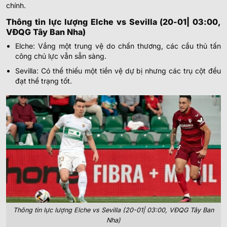
chính.
Thông tin lực lượng Elche vs Sevilla (20-01| 03:00,
VĐQG Tây Ban Nha)
Elche: Vắng một trung vệ do chấn thương, các cầu thủ tấn
công chủ lực vẫn sẵn sàng.
Sevilla: Có thể thiếu một tiền vệ dự bị nhưng các trụ cột đều
đạt thể trạng tốt.
Thông tin lực lượng Elche vs Sevilla (20-01| 03:00, VĐQG Tây Ban
Nha)