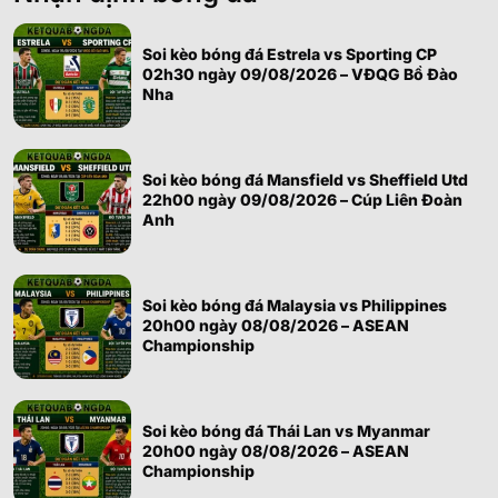
Soi kèo bóng đá Estrela vs Sporting CP
02h30 ngày 09/08/2026 – VĐQG Bồ Đào
Nha
Soi kèo bóng đá Mansfield vs Sheffield Utd
22h00 ngày 09/08/2026 – Cúp Liên Đoàn
Anh
Soi kèo bóng đá Malaysia vs Philippines
20h00 ngày 08/08/2026 – ASEAN
Championship
Soi kèo bóng đá Thái Lan vs Myanmar
20h00 ngày 08/08/2026 – ASEAN
Championship