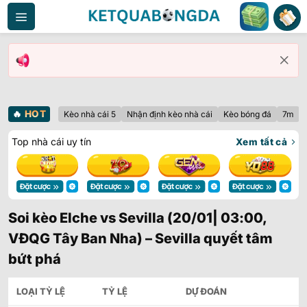
Bỏ
qua
nội
dung
🔥
HOT
Kèo nhà cái 5
Nhận định kèo nhà cái
Kèo bóng đá
7m
Top nhà cái uy tín
Xem tất cả
Soi kèo Elche vs Sevilla (20/01| 03:00,
VĐQG Tây Ban Nha) – Sevilla quyết tâm
bứt phá
LOẠI TỶ LỆ
TỶ LỆ
DỰ ĐOÁN