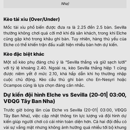
Nha)
Kèo tài xỉu (Over/Under)
Mốc tài xỉu phổ biến được đưa ra là 2.25 đến 2.5 bàn. Sevilla
thường không chơi quá cởi mở khi đá sân khách, trong khi Elche
cũng gặp khó trong khâu ghi bàn. Tuy nhiên, hàng thủ yếu của
Elche có thể khiến trận đấu xuất hiện nhiều bàn hơn dự kiến.
Kèo đặc biệt khác
Một số kèo phụ đáng chú ý là “Sevilla thắng và giữ sạch lưới”
với tỷ lệ khoảng 2.40. Ngoài ra, kèo Sevilla thắng hiệp 1 cũng
được niêm yết ở mức 2.10, khá hấp dẫn khi họ thường nhập
cuộc chủ động. Kèo cầu thủ ghi bàn cho En-Nesyri hoặc
Ocampos cũng là lựa chọn đáng cân nhắc.
Dự kiến đội hình Elche vs Sevilla (20-01| 03:00,
VĐQG Tây Ban Nha)
Trước giờ bóng lăn của Elche vs Sevilla (20-01| 03:00, VĐQG
Tây Ban Nha), việc cập nhật thông tin lực lượng và đội hình dự
kiến giúp người chơi có cái nhìn toàn diện hơn. Cả hai đội đều có
vài sự vắng mặt nhưng không ảnh hưởng quá nhiều tới bộ khung