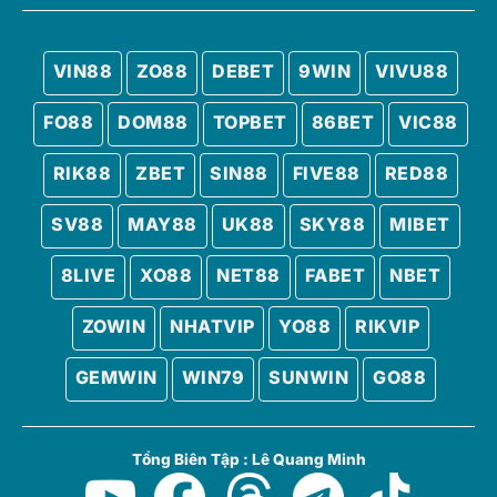
VIN88
ZO88
DEBET
9WIN
VIVU88
FO88
DOM88
TOPBET
86BET
VIC88
RIK88
ZBET
SIN88
FIVE88
RED88
SV88
MAY88
UK88
SKY88
MIBET
8LIVE
XO88
NET88
FABET
NBET
ZOWIN
NHATVIP
YO88
RIKVIP
GEMWIN
WIN79
SUNWIN
GO88
Tổng Biên Tập : Lê Quang Minh