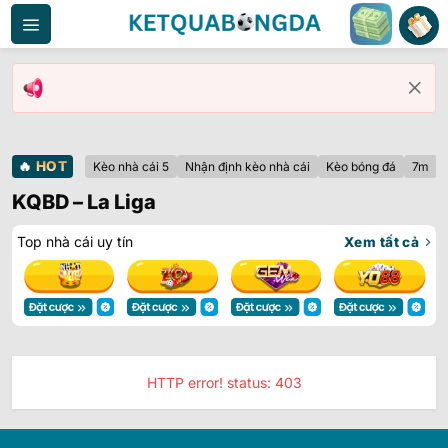
Bỏ
qua
nội
dung
🔥
HOT
Kèo nhà cái 5
Nhận định kèo nhà cái
Kèo bóng đá
7m
KQBD – La Liga
Top nhà cái uy tín
Xem tất cả
HTTP error! status: 403