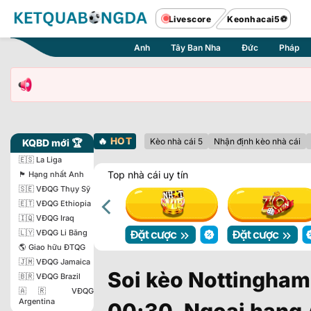
Bỏ
Livescore
Keonhacai5
qua
nội
Anh
Tây Ban Nha
Đức
Pháp
dung
🔥
HOT
Kèo nhà cái 5
Nhận định kèo nhà cái
KQBD mới 🏆
🇪🇸 La Liga
Top nhà cái uy tín
🏴󠁧󠁢󠁥󠁮󠁧󠁿 Hạng nhất Anh
🇸🇪 VĐQG Thụy Sỹ
🇪🇹 VĐQG Ethiopia
🇮🇶 VĐQG Iraq
🇱🇾 VĐQG Li Băng
🌎 Giao hữu ĐTQG
🇯🇲 VĐQG Jamaica
Soi kèo Nottingham 
🇧🇷 VĐQG Brazil
🇦🇷 VĐQG
Argentina
00:30, Ngoại hạng 