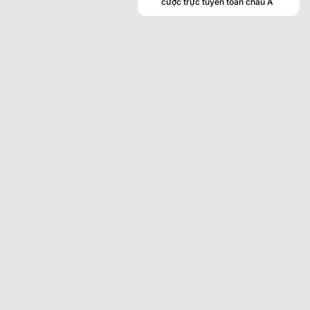
cược trực tuyến toàn châu Á