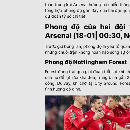
toàn trong khi Arsenal hướng tới chiến th
tổng hợp phong độ gần đây của hai đội, lịch 
dự đoán tỷ số chi tiết!
Phong độ của hai đội 
Arsenal (18-01| 00:30, 
Trước giờ bóng lăn, phong độ là yếu tố quan
những chuỗi trận không hoàn hảo song sự ổn 
Phong độ Nottingham Forest
Forest đang trải qua giai đoạn trồi sụt khi 
của họ để lọt lưới khá đều, trung bình gần 
công. Dù vậy, khi chơi tại City Ground, For
tình huống cố định.