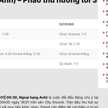
R
t
R
t
V
DỰ ĐOÁN
l
F
 -1.25
Chọn Arsenal -1.0
m
D
Chọn Tài 2.75
c
U
òa: 4.20 Forest thắng: 5.50
Chọn Arsenal thắng
đ
Dự đoán: 1–3
S
d
S
t
2
-01| 00:30, Ngoại hạng Anh)
là cuộc đối đầu đáng chú ý tại
00h30 ngày 18/01 trên sân City Ground. Trận đấu thu hút sự
 với mục tiêu khác nhau, Forest cần điểm để cải thiện vị trí an