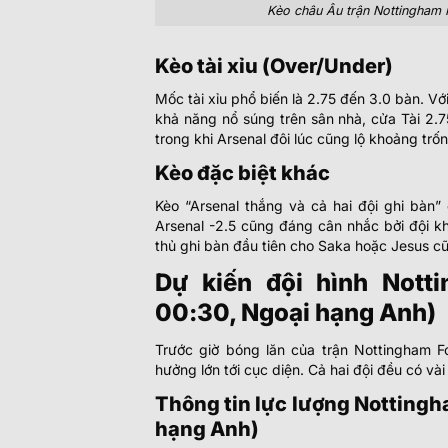
Kèo châu Âu trận Nottingham 
Kèo tài xỉu (Over/Under)
Mốc tài xỉu phổ biến là 2.75 đến 3.0 bàn. V
khả năng nổ súng trên sân nhà, cửa Tài 2.7
trong khi Arsenal đôi lúc cũng lộ khoảng trố
Kèo đặc biệt khác
Kèo “Arsenal thắng và cả hai đội ghi bàn”
Arsenal -2.5 cũng đáng cân nhắc bởi đội k
thủ ghi bàn đầu tiên cho Saka hoặc Jesus cũ
Dự kiến đội hình Notti
00:30, Ngoại hạng Anh)
Trước giờ bóng lăn của trận Nottingham Fo
hưởng lớn tới cục diện. Cả hai đội đều có v
Thông tin lực lượng Nottingh
hạng Anh)