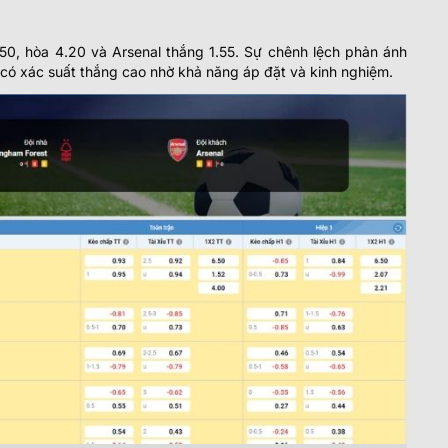
50, hòa 4.20 và Arsenal thắng 1.55. Sự chênh lệch phản ánh
 có xác suất thắng cao nhờ khả năng áp đặt và kinh nghiệm.