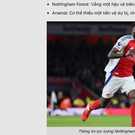
Nottingham Forest: Vắng một hậu vệ biên 
Arsenal: Có thể thiếu một tiền vệ dự bị, 
Thông tin lực lượng Nottingham