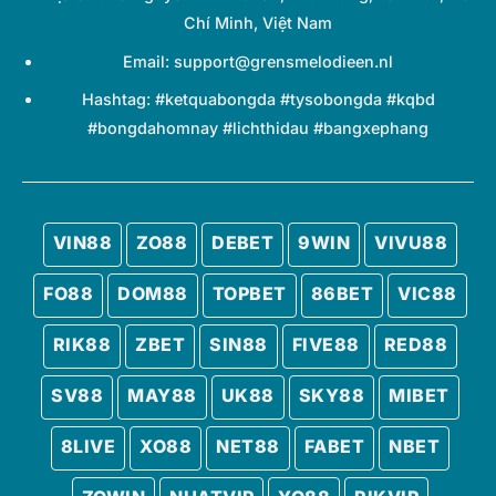
Chí Minh, Việt Nam
Email:
support@grensmelodieen.nl
Hashtag: #ketquabongda #tysobongda #kqbd
#bongdahomnay #lichthidau #bangxephang
VIN88
ZO88
DEBET
9WIN
VIVU88
FO88
DOM88
TOPBET
86BET
VIC88
RIK88
ZBET
SIN88
FIVE88
RED88
SV88
MAY88
UK88
SKY88
MIBET
8LIVE
XO88
NET88
FABET
NBET