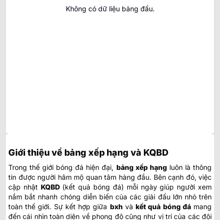
Không có dữ liệu bảng đấu.
Giới thiệu về bảng xếp hạng và KQBD
Trong thế giới bóng đá hiện đại,
bảng xếp hạng
luôn là thông
tin được người hâm mộ quan tâm hàng đầu. Bên cạnh đó, việc
cập nhật
KQBD
(kết quả bóng đá) mỗi ngày giúp người xem
nắm bắt nhanh chóng diễn biến của các giải đấu lớn nhỏ trên
toàn thế giới. Sự kết hợp giữa
bxh
và
kết quả bóng đá
mang
đến cái nhìn toàn diện về phong độ cũng như vị trí của các đội