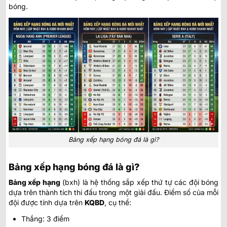
bóng.
Bảng xếp hạng bóng đá là gì?
Bảng xếp hạng bóng đá là gì?
Bảng xếp hạng
(bxh) là hệ thống sắp xếp thứ tự các đội bóng
dựa trên thành tích thi đấu trong một giải đấu. Điểm số của mỗi
đội được tính dựa trên
KQBD
, cụ thể:
Thắng: 3 điểm