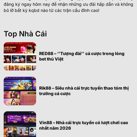
đăng ký ngay hôm nay để nhận những ưu đãi hấp dẫn và không
bỏ lỡ bất kỳ kqbd nào từ các trận cầu đỉnh cao!
Top Nhà Cái
RED88 – ‘’Tượng đài’’ cá cược trong lòng
bet thủ Việt
Rik88 – Siêu nhà cái trực tuyến thao tóm thị
trường cá cược
Vin88 – Nhà cái trực tuyến có lượt chơi cao
nhất năm 2026