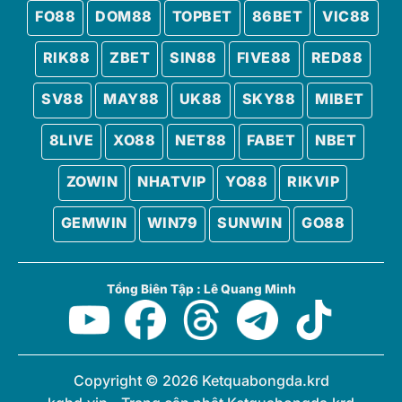
FO88
DOM88
TOPBET
86BET
VIC88
RIK88
ZBET
SIN88
FIVE88
RED88
SV88
MAY88
UK88
SKY88
MIBET
8LIVE
XO88
NET88
FABET
NBET
ZOWIN
NHATVIP
YO88
RIKVIP
GEMWIN
WIN79
SUNWIN
GO88
Tổng Biên Tập : Lê Quang Minh
Copyright © 2026 Ketquabongda.krd