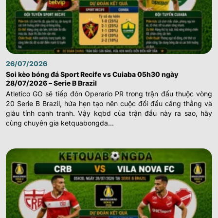
26/07/2026
Soi kèo bóng đá Sport Recife vs Cuiaba 05h30 ngày
28/07/2026 – Serie B Brazil
Atletico GO sẽ tiếp đón Operario PR trong trận đấu thuộc vòng
20 Serie B Brazil, hứa hẹn tạo nên cuộc đối đầu căng thẳng và
giàu tính cạnh tranh. Vậy kqbd của trận đấu này ra sao, hãy
cùng chuyên gia ketquabongda...