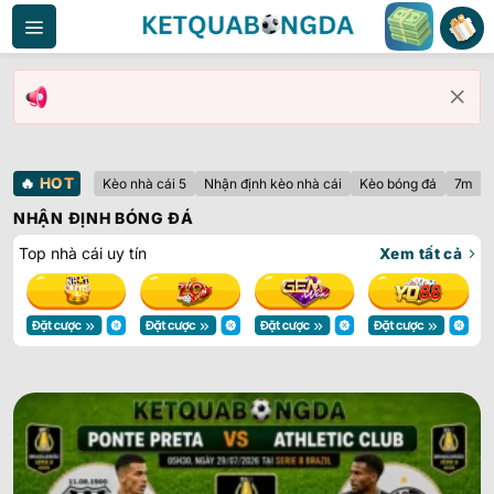
Bỏ
qua
nội
dung
🔥
HOT
Kèo nhà cái 5
Nhận định kèo nhà cái
Kèo bóng đá
7m
NHẬN ĐỊNH BÓNG ĐÁ
Top nhà cái uy tín
Xem tất cả