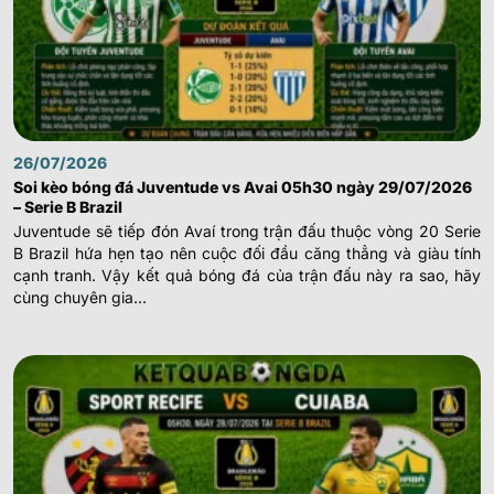
26/07/2026
Soi kèo bóng đá Juventude vs Avai 05h30 ngày 29/07/2026
– Serie B Brazil
Juventude sẽ tiếp đón Avaí trong trận đấu thuộc vòng 20 Serie
B Brazil hứa hẹn tạo nên cuộc đối đầu căng thẳng và giàu tính
cạnh tranh. Vậy kết quả bóng đá của trận đấu này ra sao, hãy
cùng chuyên gia...