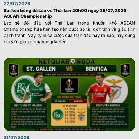
22/07/2026
Soi kèo bóng đá Lào vs Thái Lan 20h00 ngày 25/07/2026 –
ASEAN Championship
Lào sẽ đối đầu với Thái Lan trong khuôn khổ ASEAN
Championship hứa hẹn tạo nên cuộc so tài kịch tính và giàu tính
cạnh tranh. Vậy tỷ lệ cá cược của trận đấu này ra sao, hãy cùng
chuyên gia ketquabongda đến...
21/07/2026