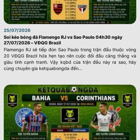
25/07/2026
Soi kèo bóng đá Flamengo RJ vs Sao Paulo 04h30 ngày
27/07/2026 – VĐQG Brazil
Flamengo RJ sẽ tiếp đón Sao Paulo trong trận đấu thuộc vòng
20 VĐQG Brazil hứa hẹn tạo nên cuộc đối đầu căng thẳng và
giàu tính cạnh tranh. Vậy kqbd của trận đấu này ra sao, hãy
cùng chuyên gia ketquabongda đến...