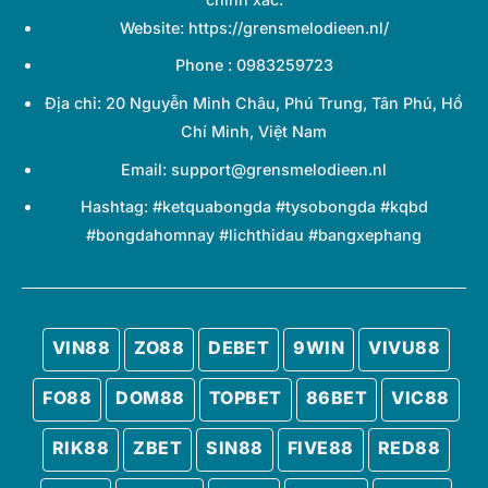
Website: https://grensmelodieen.nl/
Phone : 0983259723
Địa chỉ: 20 Nguyễn Minh Châu, Phú Trung, Tân Phú, Hồ
Chí Minh, Việt Nam
Email:
support@grensmelodieen.nl
Hashtag: #ketquabongda #tysobongda #kqbd
#bongdahomnay #lichthidau #bangxephang
VIN88
ZO88
DEBET
9WIN
VIVU88
FO88
DOM88
TOPBET
86BET
VIC88
RIK88
ZBET
SIN88
FIVE88
RED88