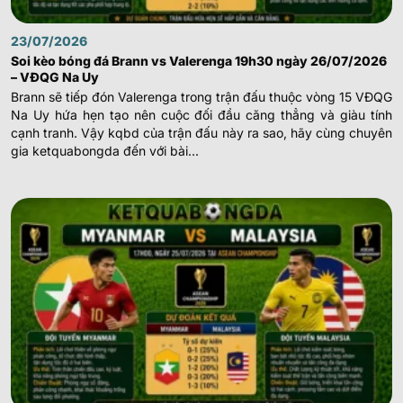
23/07/2026
Soi kèo bóng đá Brann vs Valerenga 19h30 ngày 26/07/2026
– VĐQG Na Uy
Brann sẽ tiếp đón Valerenga trong trận đấu thuộc vòng 15 VĐQG
Na Uy hứa hẹn tạo nên cuộc đối đầu căng thẳng và giàu tính
cạnh tranh. Vậy kqbd của trận đấu này ra sao, hãy cùng chuyên
gia ketquabongda đến với bài...