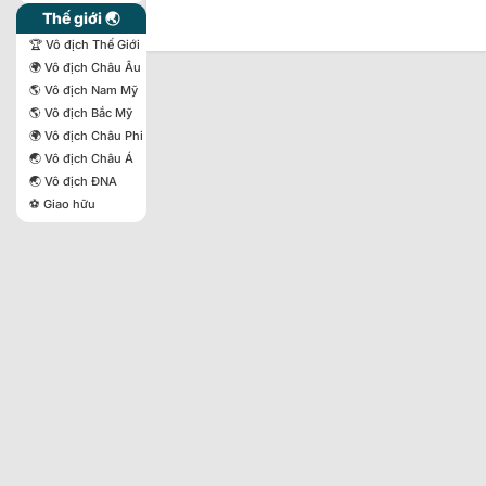
Thế giới 🌏
🏆 Vô địch Thế Giới
🌍️ Vô địch Châu Âu
🌎️️ Vô địch Nam Mỹ
🌎️ Vô địch Bắc Mỹ
🌍️️ Vô địch Châu Phi
🌏️️ Vô địch Châu Á
🌏️️ Vô địch ĐNA
⚽️️️ Giao hữu