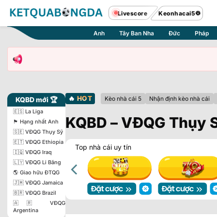
Bỏ
Livescore
Keonhacai5
qua
nội
Anh
Tây Ban Nha
Đức
Pháp
dung
🔥
HOT
Kèo nhà cái 5
Nhận định kèo nhà cái
KQBD mới 🏆
🇪🇸 La Liga
KQBD – VĐQG Thụy 
🏴󠁧󠁢󠁥󠁮󠁧󠁿 Hạng nhất Anh
🇸🇪 VĐQG Thụy Sỹ
🇪🇹 VĐQG Ethiopia
Top nhà cái uy tín
🇮🇶 VĐQG Iraq
🇱🇾 VĐQG Li Băng
🌎 Giao hữu ĐTQG
🇯🇲 VĐQG Jamaica
🇧🇷 VĐQG Brazil
🇦🇷 VĐQG
Argentina