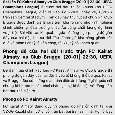
Soi kèo FC Kairat Almaty vs Club Brugge
(20-01| 22:30, UEFA
Champions League)
là cuộc đối đầu thuộc khuôn khổ UEFA
Champions League, diễn ra vào lúc 22h30 ngày 20/01/2026
trên sân Central Stadium. Trận đấu này thu hút sự chú ý khi Club
Brugge được đánh giá là cửa trên khá rõ ràng nhờ kinh nghiệm
chinh chiến tại đấu trường châu Âu cùng chất lượng đội hình
vượt trội. Bài viết sau Ketquabongda sẽ tổng hợp phong độ gần
đây của hai đội, lịch sử đối đầu, đánh giá khả năng giành kết
quả và phân tích tỷ lệ kèo chấp, tài xỉu, tỷ số khách quan.
Phong độ của hai đội trước trận FC Kairat
Almaty vs Club Brugge (20-01| 22:30, UEFA
Champions League)
Để đánh giá chính xác kèo FC Kairat Almaty vs Club Brugge thì
phong độ gần đây của hai đội là yếu tố không thể bỏ qua. Kairat
và Brugge đều có những màn trình diễn ấn tượng ở giải quốc nội
nhưng khi bước ra sân chơi châu lục, sự khác biệt về đẳng cấp
bắt đầu thể hiện rõ.
Phong độ FC Kairat Almaty
FC Kairat Almaty đang duy trì phong độ khá ổn định tại giải
VĐQG Kazakhstan với chuỗi trận bất bại trên sân nhà. Họ nổi bật