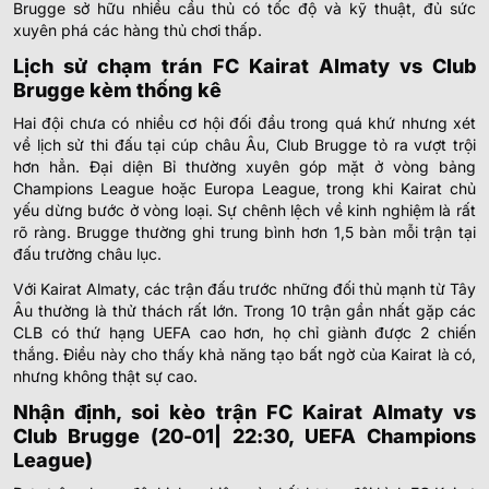
Brugge sở hữu nhiều cầu thủ có tốc độ và kỹ thuật, đủ sức
xuyên phá các hàng thủ chơi thấp.
Lịch sử chạm trán FC Kairat Almaty vs Club
Brugge kèm thống kê
Hai đội chưa có nhiều cơ hội đối đầu trong quá khứ nhưng xét
về lịch sử thi đấu tại cúp châu Âu, Club Brugge tỏ ra vượt trội
hơn hẳn. Đại diện Bỉ thường xuyên góp mặt ở vòng bảng
Champions League hoặc Europa League, trong khi Kairat chủ
yếu dừng bước ở vòng loại. Sự chênh lệch về kinh nghiệm là rất
rõ ràng. Brugge thường ghi trung bình hơn 1,5 bàn mỗi trận tại
đấu trường châu lục.
Với Kairat Almaty, các trận đấu trước những đối thủ mạnh từ Tây
Âu thường là thử thách rất lớn. Trong 10 trận gần nhất gặp các
CLB có thứ hạng UEFA cao hơn, họ chỉ giành được 2 chiến
thắng. Điều này cho thấy khả năng tạo bất ngờ của Kairat là có,
nhưng không thật sự cao.
Nhận định, soi kèo trận FC Kairat Almaty vs
Club Brugge (20-01| 22:30, UEFA Champions
League)