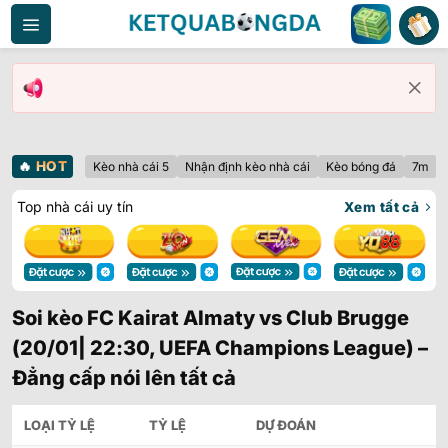
Bỏ
qua
nội
dung
🔥
HOT
Kèo nhà cái 5
Nhận định kèo nhà cái
Kèo bóng đá
7m
Top nhà cái uy tín
Xem tất cả
Soi kèo FC Kairat Almaty vs Club Brugge
(20/01| 22:30, UEFA Champions League) –
Đẳng cấp nói lên tất cả
LOẠI TỶ LỆ
TỶ LỆ
DỰ ĐOÁN