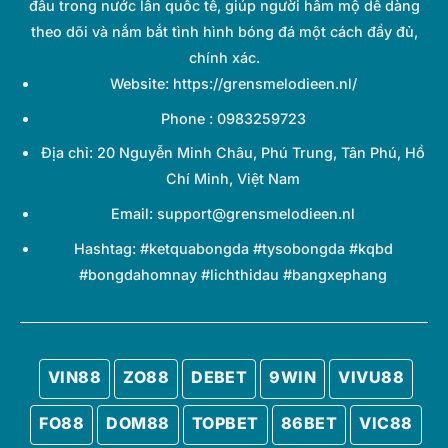
đấu trong nước lẫn quốc tế, giúp người hâm mộ dễ dàng
theo dõi và nắm bắt tình hình bóng đá một cách đầy đủ,
chính xác.
Website: https://grensmelodieen.nl/
Phone : 0983259723
Địa chỉ: 20 Nguyễn Minh Châu, Phú Trung, Tân Phú, Hồ
Chí Minh, Việt Nam
Email:
support@grensmelodieen.nl
Hashtag: #ketquabongda #tysobongda #kqbd
#bongdahomnay #lichthidau #bangxephang
VIN88
ZO88
DEBET
9WIN
VIVU88
FO88
DOM88
TOPBET
86BET
VIC88