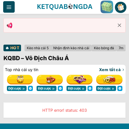
Bỏ
qua
nội
dung
🔥
HOT
Kèo nhà cái 5
Nhận định kèo nhà cái
Kèo bóng đá
7m
KQBD – Vô Địch Châu Á
Top nhà cái uy tín
Xem tất cả
HTTP error! status: 403