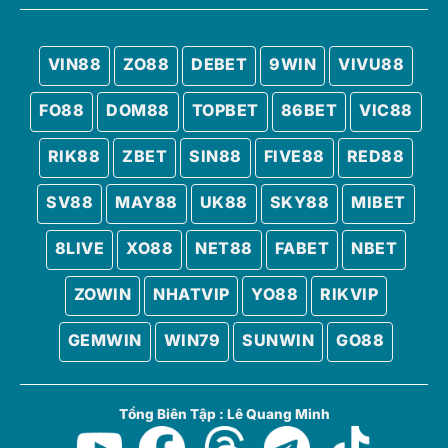
VIN88
ZO88
DEBET
9WIN
VIVU88
FO88
DOM88
TOPBET
86BET
VIC88
RIK88
ZBET
SIN88
FIVE88
RED88
SV88
MAY88
UK88
SKY88
MIBET
8LIVE
XO88
NET88
FABET
NBET
ZOWIN
NHATVIP
YO88
RIKVIP
GEMWIN
WIN79
SUNWIN
GO88
Tổng Biên Tập : Lê Quang Minh