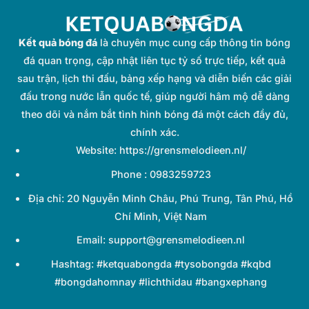
Kết quả bóng đá
là chuyên mục cung cấp thông tin bóng
đá quan trọng, cập nhật liên tục tỷ số trực tiếp, kết quả
sau trận, lịch thi đấu, bảng xếp hạng và diễn biến các giải
đấu trong nước lẫn quốc tế, giúp người hâm mộ dễ dàng
theo dõi và nắm bắt tình hình bóng đá một cách đầy đủ,
chính xác.
Website: https://grensmelodieen.nl/
Phone : 0983259723
Địa chỉ: 20 Nguyễn Minh Châu, Phú Trung, Tân Phú, Hồ
Chí Minh, Việt Nam
Email:
support@grensmelodieen.nl
Hashtag: #ketquabongda #tysobongda #kqbd
#bongdahomnay #lichthidau #bangxephang