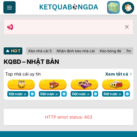
Bỏ
qua
nội
dung
🔥
HOT
Kèo nhà cái 5
Nhận định kèo nhà cái
Kèo bóng đá
7m
KQBD – NHẬT BẢN
Top nhà cái uy tín
Xem tất cả
HTTP error! status: 403