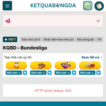
Bỏ
qua
nội
dung
🔥
HOT
Kèo nhà cái 5
Nhận định kèo nhà cái
Kèo bóng đá
7m
KQBD – Bundesliga
Top nhà cái uy tín
Xem tất cả
HTTP error! status: 403