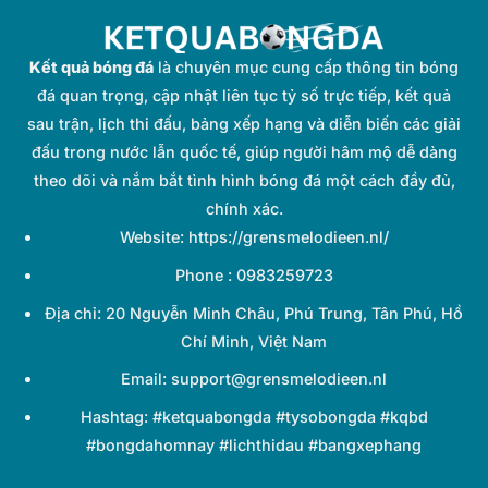
Kết quả bóng đá
là chuyên mục cung cấp thông tin bóng
đá quan trọng, cập nhật liên tục tỷ số trực tiếp, kết quả
sau trận, lịch thi đấu, bảng xếp hạng và diễn biến các giải
đấu trong nước lẫn quốc tế, giúp người hâm mộ dễ dàng
theo dõi và nắm bắt tình hình bóng đá một cách đầy đủ,
chính xác.
Website: https://grensmelodieen.nl/
Phone : 0983259723
Địa chỉ: 20 Nguyễn Minh Châu, Phú Trung, Tân Phú, Hồ
Chí Minh, Việt Nam
Email:
support@grensmelodieen.nl
Hashtag: #ketquabongda #tysobongda #kqbd
#bongdahomnay #lichthidau #bangxephang