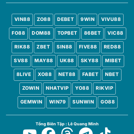
VIN88
ZO88
DEBET
9WIN
VIVU88
FO88
DOM88
TOPBET
86BET
VIC88
RIK88
ZBET
SIN88
FIVE88
RED88
SV88
MAY88
UK88
SKY88
MIBET
8LIVE
XO88
NET88
FABET
NBET
ZOWIN
NHATVIP
YO88
RIKVIP
GEMWIN
WIN79
SUNWIN
GO88
Tổng Biên Tập : Lê Quang Minh