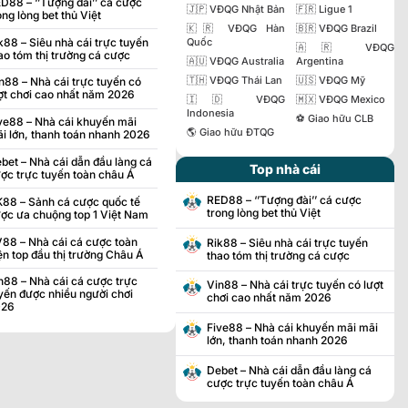
D88 – ‘’Tượng đài’’ cá cược
🇯🇵 VĐQG Nhật Bản
🇫🇷 Ligue 1
ong lòng bet thủ Việt
🇰🇷 VĐQG Hàn
🇧🇷 VĐQG Brazil
k88 – Siêu nhà cái trực tuyến
Quốc
🇦🇷 VĐQG
ao tóm thị trường cá cược
🇦🇺 VĐQG Australia
Argentina
🇹🇭 VĐQG Thái Lan
🇺🇸 VĐQG Mỹ
n88 – Nhà cái trực tuyến có
ợt chơi cao nhất năm 2026
🇮🇩 VĐQG
🇲🇽 VĐQG Mexico
Indonesia
⚽️ Giao hữu CLB
ve88 – Nhà cái khuyến mãi
🌎 Giao hữu ĐTQG
i lớn, thanh toán nhanh 2026
bet – Nhà cái dẫn đầu làng cá
Top nhà cái
ợc trực tuyến toàn châu Á
RED88 – ‘’Tượng đài’’ cá cược
88 – Sảnh cá cược quốc tế
trong lòng bet thủ Việt
ợc ưa chuộng top 1 Việt Nam
88 – Nhà cái cá cược toàn
Rik88 – Siêu nhà cái trực tuyến
ện top đầu thị trường Châu Á
thao tóm thị trường cá cược
n88 – Nhà cái cá cược trực
Vin88 – Nhà cái trực tuyến có lượt
yến được nhiều người chơi
chơi cao nhất năm 2026
026
Five88 – Nhà cái khuyến mãi mãi
lớn, thanh toán nhanh 2026
Debet – Nhà cái dẫn đầu làng cá
cược trực tuyến toàn châu Á