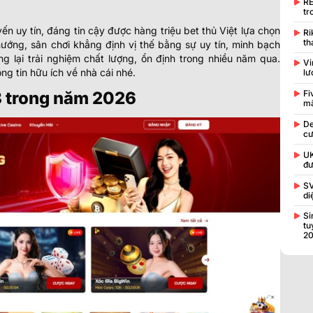
RE
tr
uyến uy tín, đáng tin cậy được hàng triệu bet thủ Việt lựa chọn
Ri
th
ướng, sân chơi khẳng định vị thế bằng sự uy tín, minh bạch
g lại trải nghiệm chất lượng, ổn định trong nhiều năm qua.
Vi
ông tin hữu ích về nhà cái nhé.
lư
Fi
8 trong năm 2026
mã
De
cư
UK
đư
SV
di
Si
tu
2