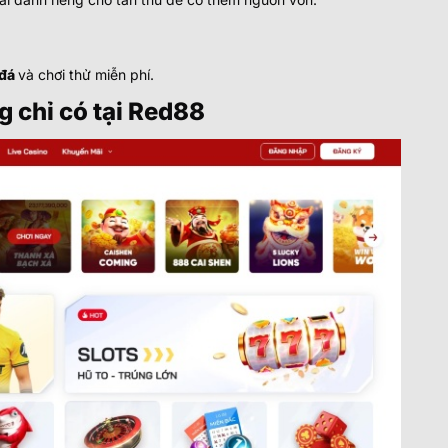
 đá
và chơi thử miễn phí.
g chỉ có tại Red88