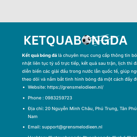
Kết quả bóng đá
là chuyên mục cung cấp thông tin bó
nhật liên tục tỷ số trực tiếp, kết quả sau trận, lịch th
diễn biến các giải đấu trong nước lẫn quốc tế, giúp 
theo dõi và nắm bắt tình hình bóng đá một cách đầy đ
Website: https://grensmelodieen.nl/
Phone : 0983259723
Địa chỉ: 20 Nguyễn Minh Châu, Phú Trung, Tân Phú,
Nam
Email:
support@grensmelodieen.nl