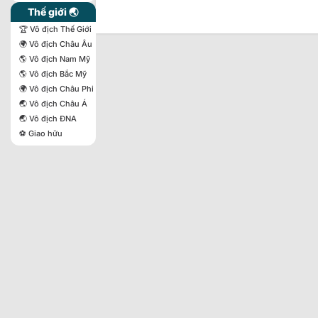
Thế giới 🌏
🏆 Vô địch Thế Giới
🌍️ Vô địch Châu Âu
🌎️️ Vô địch Nam Mỹ
🌎️ Vô địch Bắc Mỹ
🌍️️ Vô địch Châu Phi
🌏️️ Vô địch Châu Á
🌏️️ Vô địch ĐNA
⚽️️️ Giao hữu