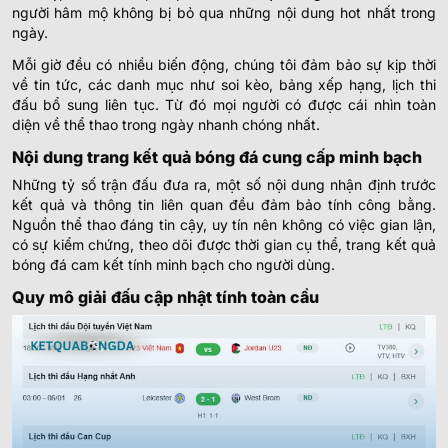
người hâm mộ không bị bỏ qua những nội dung hot nhất trong
PORTUGUESE U23 LEAGUE
ngày.
1.05
0.75
0/0.5
4/4.5
10.5
Mỗi giờ đều có nhiều biến động, chúng tôi đảm bảo sự kịp thời
Academico Viseu U23
về tin tức, các danh mục như soi kèo, bảng xếp hạng, lịch thi
3
-
0
2
-
5
0.75
1.05
Hiệp 2
U
Estrela FC U23
đấu bổ sung liên tục. Từ đó mọi người có được cái nhìn toàn
diện về thể thao trong ngày nhanh chóng nhất.
Nội dung trang kết quả bóng đá cung cấp minh bạch
SWEDEN FOLKSAM U21 ALLSVENSKAN NORRA
Những tỷ số trận đấu đưa ra, một số nội dung nhận định trước
Ljungskile U21
kết quả và thông tin liên quan đều đảm bảo tính công bằng.
-
-
Hoãn
Hacken U21
Nguồn thể thao đáng tin cậy, uy tín nên không có việc gian lận,
có sự kiểm chứng, theo dõi được thời gian cụ thể, trang kết quả
TURKISH FIRST LEAGUE
bóng đá cam kết tính minh bạch cho người dùng.
Quy mô giải đấu cập nhật tính toàn cầu
1.35
1.75
0/0.5
3.5
4.5
Pendikspor
1
-
2
3
-
1
0.57
0.42
90+6
'
U
Batman Petrolspor
BRAZILIAN SAO PAULO CUP
Marilia Ac
-
-
22:30