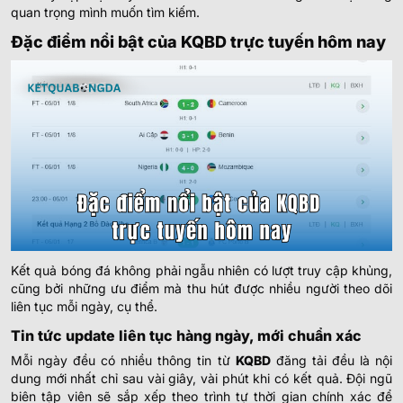
0.82
0.80
0
1.5/2
quan trọng mình muốn tìm kiếm.
Swindon Supermarine
1
-
0
2
-
3
0.97
1.00
79
'
U
Đặc điểm nổi bật của KQBD trực tuyến hôm nay
Shaftesbury Town
MLS NEXT PRO
0.87
1.10
0/0.5
4.5/5
4.5
Chicago flame B
1
-
2
0
-
0
0.92
0.70
Hiệp 2
U
Toronto FC II
MEXICO LIGA MX NỮ
0.92
0.92
0.5/1
2.5/3
9.5
Toluca Women
Kết quả bóng đá không phải ngẫu nhiên có lượt truy cập khủng,
11/08
-
-
0.87
0.87
U
00:00
cũng bởi những ưu điểm mà thu hút được nhiều người theo dõi
Juarez FC Women
liên tục mỗi ngày, cụ thể.
Tin tức update liên tục hàng ngày, mới chuẩn xác
1.02
0.85
3/3.5
9.5
Leon Women
11/08
-
Mỗi ngày đều có nhiều thông tin từ
KQBD
đăng tải đều là nội
-
0.77
0.95
1
U
01:06
Tigres Women
dung mới nhất chỉ sau vài giây, vài phút khi có kết quả. Đội ngũ
biên tập viên sẽ sắp xếp theo trình tự thời gian chính xác để