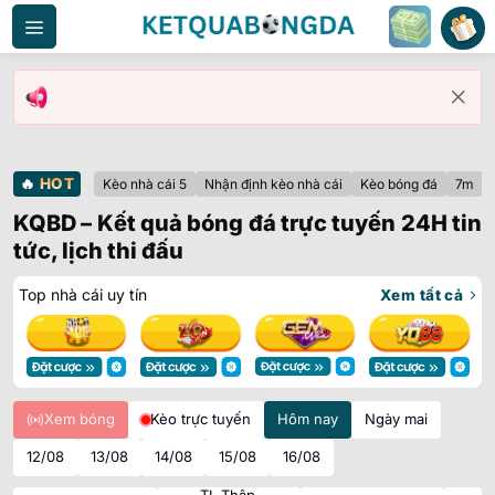
Bỏ
qua
nội
dung
🔥
HOT
Kèo nhà cái 5
Nhận định kèo nhà cái
Kèo bóng đá
7m
KQBD – Kết quả bóng đá trực tuyến 24H tin
tức, lịch thi đấu
Top nhà cái uy tín
Xem tất cả
Xem bóng
Kèo trực tuyến
Hôm nay
Ngày mai
12/08
13/08
14/08
15/08
16/08
TL Thập