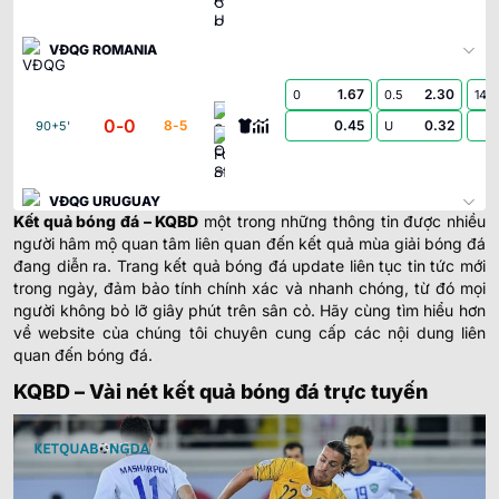
VĐQG ROMANIA
1.67
2.30
0
0.5
14.5
Sepsi OSK Sfantul Gheorghe
0
-
0
8
-
5
0.45
0.32
90+5
'
U
Fotbal Club FCSB
VĐQG URUGUAY
Kết quả bóng đá
–
KQBD
một trong những thông tin được nhiều
người hâm mộ quan tâm liên quan đến kết quả mùa giải bóng đá
0.90
0.97
0
2
9.5
đang diễn ra. Trang kết quả bóng đá update liên tục tin tức mới
Deportivo Maldonado
-
-
0.90
0.82
22:00
U
trong ngày, đảm bảo tính chính xác và nhanh chóng, từ đó mọi
Racing Club Montevideo
người không bỏ lỡ giây phút trên sân cỏ. Hãy cùng tìm hiểu hơn
về website của chúng tôi chuyên cung cấp các nội dung liên
BRAZIL SERIE B
quan đến bóng đá.
KQBD – Vài nét kết quả bóng đá trực tuyến
0.97
1.00
0.5/1
2/2.5
10.5
Goias Esporte Clube
-
-
0.82
0.80
22:30
U
Londrina PR