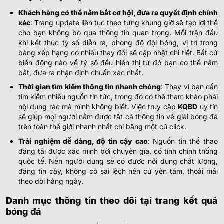
3.40
5.00
0
3.5
Khách hàng có thể nắm bắt cơ hội, đưa ra quyết định chính
Home team
0
-
3
3
-
9
0.20
0.12
90+29
'
U
xác
: Trang update liên tục theo từng khung giờ sẽ tạo lợi thế
Away team
cho bạn không bỏ qua thông tin quan trọng. Mỗi trận đấu
khi kết thúc tỷ số diễn ra, phong độ đội bóng, vị trí trong
bảng xếp hạng có nhiều thay đổi sẽ cập nhật chi tiết. Bất cứ
ARG PRIMERA NACIONAL
biến động nào về tỷ số đều hiển thị từ đó bạn có thể nắm
bắt, đưa ra nhận định chuẩn xác nhất.
0.47
9.00
0
2.5
15.5
Gimnasia Jujuy
Thời gian tìm kiếm thông tin nhanh chóng
: Thay vì bạn cần
0
-
2
11
-
4
1.60
0.06
90+33
'
U
Tristan Suarez
tìm kiếm nhiều nguồn tin tức, trong đó có thể tham khảo phải
nội dung rác mà mình không biết. Việc truy cập
KQBD
uy tín
sẽ giúp mọi người nắm được tất cả thông tin về giải bóng đá
COLOMBIAN REGIONAL LEAGUE
trên toàn thế giới nhanh nhất chỉ bằng một cú click.
Trải nghiệm dễ dàng, độ tin cậy cao
: Nguồn tin thể thao
0.95
0.90
2.5/3
đăng tải được xác minh bởi chuyên gia, có tính chính thống
Belen Arco Zaragoza
-
-
0.85
0.90
Hoãn
0/0.5
U
quốc tế. Nên người dùng sẽ có được nội dung chất lượng,
Molino Viejo
đáng tin cậy, không có sai lệch nên cứ yên tâm, thoải mái
theo dõi hàng ngày.
ENGLISH NORTHERN LEAGUE DIVISION ONE
Danh mục thông tin theo dõi tại trang kết quả
bóng đá
1.05
0.97
0
0.5
Coleshill Town