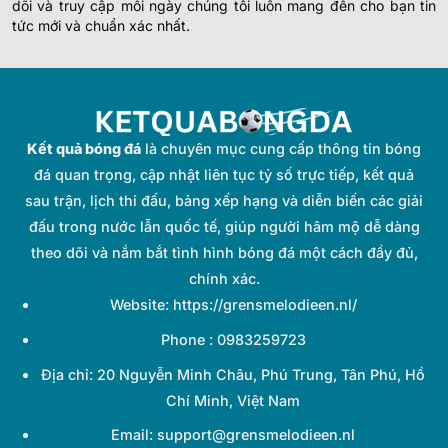
dõi và truy cập mỗi ngày chúng tôi luôn mang đến cho bạn tin
tức mới và chuẩn xác nhất.
Kết quả bóng đá
là chuyên mục cung cấp thông tin bóng
đá quan trọng, cập nhật liên tục tỷ số trực tiếp, kết quả
sau trận, lịch thi đấu, bảng xếp hạng và diễn biến các giải
đấu trong nước lẫn quốc tế, giúp người hâm mộ dễ dàng
theo dõi và nắm bắt tình hình bóng đá một cách đầy đủ,
chính xác.
Website: https://grensmelodieen.nl/
Phone : 0983259723
Địa chỉ: 20 Nguyễn Minh Châu, Phú Trung, Tân Phú, Hồ
Chí Minh, Việt Nam
Email:
support@grensmelodieen.nl