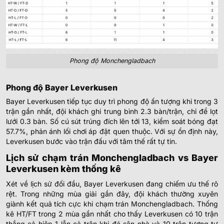
Phong độ Monchengladbach
Phong độ Bayer Leverkusen
Bayer Leverkusen tiếp tục duy trì phong độ ấn tượng khi trong 3
trận gần nhất, đội khách ghi trung bình 2.3 bàn/trận, chỉ để lọt
lưới 0.3 bàn. Số cú sút trúng đích lên tới 13, kiểm soát bóng đạt
57.7%, phản ánh lối chơi áp đặt quen thuộc. Với sự ổn định này,
Leverkusen bước vào trận đấu với tâm thế rất tự tin.
Lịch sử chạm trán Monchengladbach vs Bayer
Leverkusen kèm thống kê
Xét về lịch sử đối đầu, Bayer Leverkusen đang chiếm ưu thế rõ
rệt. Trong những mùa giải gần đây, đội khách thường xuyên
giành kết quả tích cực khi chạm trán Monchengladbach. Thống
kê HT/FT trong 2 mùa gần nhất cho thấy Leverkusen có 10 trận
thắng cả hiệp 1 lẫn cả trận khi đá sân nhà và 10 trận tương tự