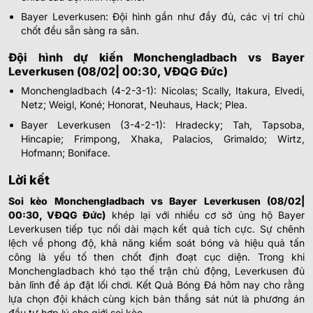
Bayer Leverkusen: Đội hình gần như đầy đủ, các vị trí chủ
chốt đều sẵn sàng ra sân.
Đội hình dự kiến Monchengladbach vs Bayer
Leverkusen (08/02| 00:30, VĐQG Đức)
Monchengladbach (4-2-3-1): Nicolas; Scally, Itakura, Elvedi,
Netz; Weigl, Koné; Honorat, Neuhaus, Hack; Plea.
Bayer Leverkusen (3-4-2-1): Hradecky; Tah, Tapsoba,
Hincapie; Frimpong, Xhaka, Palacios, Grimaldo; Wirtz,
Hofmann; Boniface.
Lời kết
Soi kèo Monchengladbach vs Bayer Leverkusen (08/02|
00:30, VĐQG Đức)
khép lại với nhiều cơ sở ủng hộ Bayer
Leverkusen tiếp tục nối dài mạch kết quả tích cực. Sự chênh
lệch về phong độ, khả năng kiểm soát bóng và hiệu quả tấn
công là yếu tố then chốt định đoạt cục diện. Trong khi
Monchengladbach khó tạo thế trận chủ động, Leverkusen đủ
bản lĩnh để áp đặt lối chơi. Kết Quả Bóng Đá hôm nay cho rằng
lựa chọn đội khách cùng kịch bản thắng sát nút là phương án
đầu tư hợp lý cho giới soi kèo.