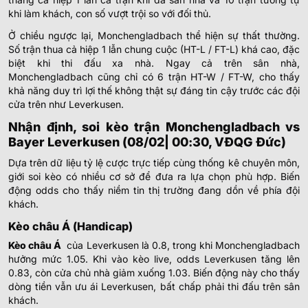
khi làm khách, con số vượt trội so với đối thủ.
Ở chiều ngược lại, Monchengladbach thể hiện sự thất thường.
Số trận thua cả hiệp 1 lẫn chung cuộc (HT-L / FT-L) khá cao, đặc
biệt khi thi đấu xa nhà. Ngay cả trên sân nhà,
Monchengladbach cũng chỉ có 6 trận HT-W / FT-W, cho thấy
khả năng duy trì lợi thế không thật sự đáng tin cậy trước các đội
cửa trên như Leverkusen.
Nhận định, soi kèo trận Monchengladbach vs
Bayer Leverkusen (08/02| 00:30, VĐQG Đức)
Dựa trên dữ liệu tỷ lệ cược trực tiếp cùng thống kê chuyên môn,
giới soi kèo có nhiều cơ sở để đưa ra lựa chọn phù hợp. Biến
động odds cho thấy niềm tin thị trường đang dồn về phía đội
khách.
Kèo châu Á (Handicap)
Kèo châu Á
của Leverkusen là 0.8, trong khi Monchengladbach
hưởng mức 1.05. Khi vào kèo live, odds Leverkusen tăng lên
0.83, còn cửa chủ nhà giảm xuống 1.03. Biến động này cho thấy
dòng tiền vẫn ưu ái Leverkusen, bất chấp phải thi đấu trên sân
khách.