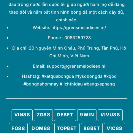
đấu trong nước lẫn quốc tế, giúp người hâm mộ dễ dàng
theo dõi và nắm bắt tình hình bóng đá một cách đầy đủ,
chính xác.
Website: https://grensmelodieen.nl/
Phone : 0983259723
Địa chỉ: 20 Nguyễn Minh Châu, Phú Trung, Tân Phú, Hồ
Chí Minh, Việt Nam
Email:
support@grensmelodieen.nl
Hashtag: #ketquabongda #tysobongda #kqbd
#bongdahomnay #lichthidau #bangxephang
VIN88
ZO88
DEBET
9WIN
VIVU88
FO88
DOM88
TOPBET
86BET
VIC88