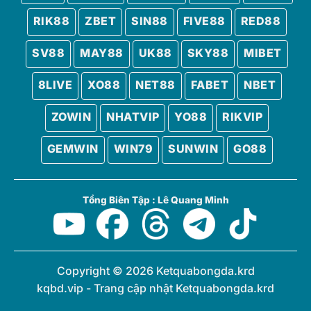
RIK88
ZBET
SIN88
FIVE88
RED88
SV88
MAY88
UK88
SKY88
MIBET
8LIVE
XO88
NET88
FABET
NBET
ZOWIN
NHATVIP
YO88
RIKVIP
GEMWIN
WIN79
SUNWIN
GO88
Tổng Biên Tập : Lê Quang Minh
Copyright © 2026 Ketquabongda.krd
kqbd.vip - Trang cập nhật Ketquabongda.krd