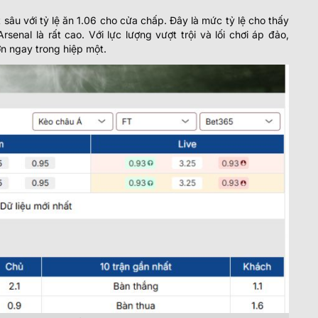
sâu với tỷ lệ ăn 1.06 cho cửa chấp. Đây là mức tỷ lệ cho thấy
enal là rất cao. Với lực lượng vượt trội và lối chơi áp đảo,
ớn ngay trong hiệp một.