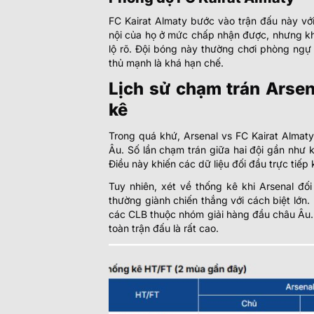
FC Kairat Almaty bước vào trận đấu này với
nội của họ ở mức chấp nhận được, nhưng khi
lộ rõ. Đội bóng này thường chơi phòng ngự 
thủ mạnh là khá hạn chế.
Lịch sử chạm trán Arsen
kê
Trong quá khứ, Arsenal vs FC Kairat Almat
Âu. Số lần chạm trán giữa hai đội gần như 
Điều này khiến các dữ liệu đối đầu trực tiếp
Tuy nhiên, xét về thống kê khi Arsenal đ
thường giành chiến thắng với cách biệt lớn.
các CLB thuộc nhóm giải hàng đầu châu Âu.
toàn trận đấu là rất cao.