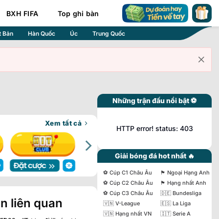
BXH FIFA
Top ghi bàn
t Bản
Hàn Quốc
Úc
Trung Quốc
Những trận đấu nổi bật ⚽️
Xem tất cả
HTTP error! status: 403
Giải bóng đá hot nhất 🔥
⚽️ Cúp C1 Châu Âu
🏴󠁧󠁢󠁥󠁮󠁧󠁿 Ngoại Hạng Anh
⚽️ Cúp C2 Châu Âu
🏴󠁧󠁢󠁥󠁮󠁧󠁿 Hạng nhất Anh
⚽️ Cúp C3 Châu Âu
🇩🇪 Bundesliga
in liên quan
🇻🇳 V-League
🇪🇸 La Liga
🇻🇳 Hạng nhất VN
🇮🇹 Serie A