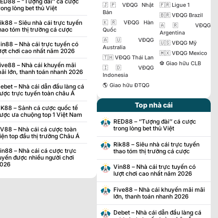
ED88 – ‘’Tượng đài’’ cá cược
🇯🇵 VĐQG Nhật
🇫🇷 Ligue 1
rong lòng bet thủ Việt
Bản
🇧🇷 VĐQG Brazil
ik88 – Siêu nhà cái trực tuyến
🇰🇷 VĐQG Hàn
🇦🇷 VĐQG
hao tóm thị trường cá cược
Quốc
Argentina
🇦🇺 VĐQG
🇺🇸 VĐQG Mỹ
in88 – Nhà cái trực tuyến có
Australia
ượt chơi cao nhất năm 2026
🇲🇽 VĐQG Mexico
🇹🇭 VĐQG Thái Lan
⚽️ Giao hữu CLB
ive88 – Nhà cái khuyến mãi
🇮🇩 VĐQG
ãi lớn, thanh toán nhanh 2026
Indonesia
🌎 Giao hữu ĐTQG
ebet – Nhà cái dẫn đầu làng cá
ược trực tuyến toàn châu Á
Top nhà cái
K88 – Sảnh cá cược quốc tế
ược ưa chuộng top 1 Việt Nam
RED88 – ‘’Tượng đài’’ cá cược
trong lòng bet thủ Việt
V88 – Nhà cái cá cược toàn
iện top đầu thị trường Châu Á
Rik88 – Siêu nhà cái trực tuyến
in88 – Nhà cái cá cược trực
thao tóm thị trường cá cược
uyến được nhiều người chơi
026
Vin88 – Nhà cái trực tuyến có
lượt chơi cao nhất năm 2026
Five88 – Nhà cái khuyến mãi mãi
lớn, thanh toán nhanh 2026
Debet – Nhà cái dẫn đầu làng cá