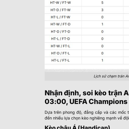
Lịch sử chạm trán A
Nhận định, soi kèo trận 
03:00, UEFA Champions
Dựa trên phong độ, đẳng cấp và các mốc tỷ
đến nhiều lựa chọn kèo nghiêng mạnh về đội
Kèo châu Á (Handicap)