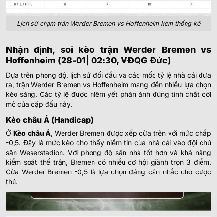
Lịch sử chạm trán Werder Bremen vs Hoffenheim kèm thống kê
Nhận định, soi kèo trận Werder Bremen vs
Hoffenheim (28-01| 02:30, VĐQG Đức)
Dựa trên phong độ, lịch sử đối đầu và các mốc tỷ lệ nhà cái đưa
ra, trận Werder Bremen vs Hoffenheim mang đến nhiều lựa chọn
kèo sáng. Các tỷ lệ được niêm yết phản ánh đúng tính chất cởi
mở của cặp đấu này.
Kèo châu Á (Handicap)
Ở
Kèo châu Á
, Werder Bremen được xếp cửa trên với mức chấp
-0,5. Đây là mức kèo cho thấy niềm tin của nhà cái vào đội chủ
sân Weserstadion. Với phong độ sân nhà tốt hơn và khả năng
kiểm soát thế trận, Bremen có nhiều cơ hội giành trọn 3 điểm.
Cửa Werder Bremen -0,5 là lựa chọn đáng cân nhắc cho cược
thủ.