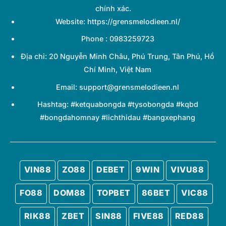
chính xác.
Website: https://grensmelodieen.nl/
Phone : 0983259723
Địa chỉ: 20 Nguyễn Minh Châu, Phú Trung, Tân Phú, Hồ
Chí Minh, Việt Nam
Email:
support@grensmelodieen.nl
Hashtag: #ketquabongda #tysobongda #kqbd
#bongdahomnay #lichthidau #bangxephang
VIN88
ZO88
DEBET
9WIN
VIVU88
FO88
DOM88
TOPBET
86BET
VIC88
RIK88
ZBET
SIN88
FIVE88
RED88