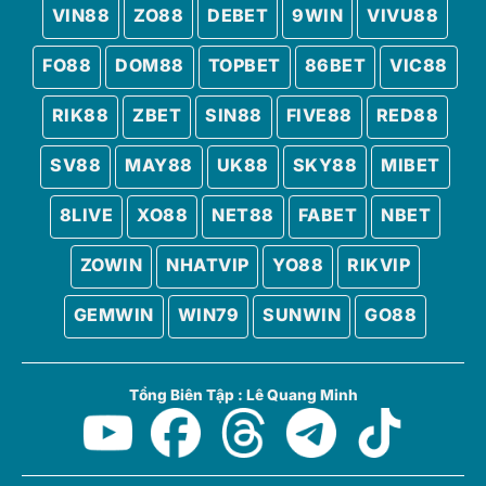
VIN88
ZO88
DEBET
9WIN
VIVU88
FO88
DOM88
TOPBET
86BET
VIC88
RIK88
ZBET
SIN88
FIVE88
RED88
SV88
MAY88
UK88
SKY88
MIBET
8LIVE
XO88
NET88
FABET
NBET
ZOWIN
NHATVIP
YO88
RIKVIP
GEMWIN
WIN79
SUNWIN
GO88
Tổng Biên Tập : Lê Quang Minh