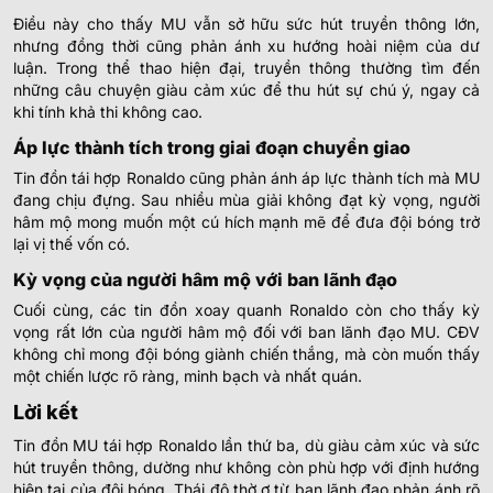
Điều này cho thấy MU vẫn sở hữu sức hút truyền thông lớn,
nhưng đồng thời cũng phản ánh xu hướng hoài niệm của dư
luận. Trong thể thao hiện đại, truyền thông thường tìm đến
những câu chuyện giàu cảm xúc để thu hút sự chú ý, ngay cả
khi tính khả thi không cao.
Áp lực thành tích trong giai đoạn chuyển giao
Tin đồn tái hợp Ronaldo cũng phản ánh áp lực thành tích mà MU
đang chịu đựng. Sau nhiều mùa giải không đạt kỳ vọng, người
hâm mộ mong muốn một cú hích mạnh mẽ để đưa đội bóng trở
lại vị thế vốn có.
Kỳ vọng của người hâm mộ với ban lãnh đạo
Cuối cùng, các tin đồn xoay quanh Ronaldo còn cho thấy kỳ
vọng rất lớn của người hâm mộ đối với ban lãnh đạo MU. CĐV
không chỉ mong đội bóng giành chiến thắng, mà còn muốn thấy
một chiến lược rõ ràng, minh bạch và nhất quán.
Lời kết
Tin đồn MU tái hợp Ronaldo lần thứ ba, dù giàu cảm xúc và sức
hút truyền thông, dường như không còn phù hợp với định hướng
hiện tại của đội bóng. Thái độ thờ ơ từ ban lãnh đạo phản ánh rõ