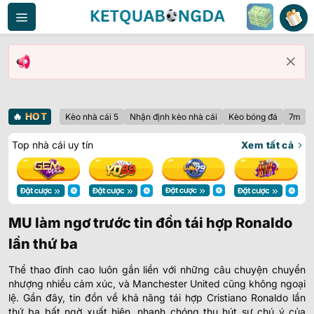
Bỏ
qua
nội
dung
🔥
HOT
Kèo nhà cái 5
Nhận định kèo nhà cái
Kèo bóng đá
7m
Top nhà cái uy tín
Xem tất cả
MU làm ngơ trước tin đồn tái hợp Ronaldo
lần thứ ba
Thể thao đỉnh cao luôn gắn liền với những câu chuyện chuyển
nhượng nhiều cảm xúc, và Manchester United cũng không ngoại
lệ. Gần đây, tin đồn về khả năng tái hợp Cristiano Ronaldo lần
thứ ba bất ngờ xuất hiện, nhanh chóng thu hút sự chú ý của