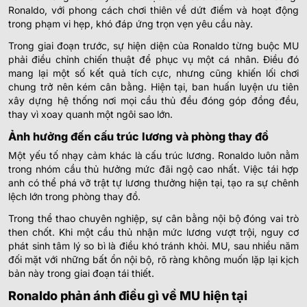
Ronaldo, với phong cách chơi thiên về dứt điểm và hoạt động
trong phạm vi hẹp, khó đáp ứng trọn vẹn yêu cầu này.
Trong giai đoạn trước, sự hiện diện của Ronaldo từng buộc MU
phải điều chỉnh chiến thuật để phục vụ một cá nhân. Điều đó
mang lại một số kết quả tích cực, nhưng cũng khiến lối chơi
chung trở nên kém cân bằng. Hiện tại, ban huấn luyện ưu tiên
xây dựng hệ thống nơi mọi cầu thủ đều đóng góp đồng đều,
thay vì xoay quanh một ngôi sao lớn.
Ảnh hưởng đến cấu trúc lương và phòng thay đồ
Một yếu tố nhạy cảm khác là cấu trúc lương. Ronaldo luôn nằm
trong nhóm cầu thủ hưởng mức đãi ngộ cao nhất. Việc tái hợp
anh có thể phá vỡ trật tự lương thưởng hiện tại, tạo ra sự chênh
lệch lớn trong phòng thay đồ.
Trong thể thao chuyên nghiệp, sự cân bằng nội bộ đóng vai trò
then chốt. Khi một cầu thủ nhận mức lương vượt trội, nguy cơ
phát sinh tâm lý so bì là điều khó tránh khỏi. MU, sau nhiều năm
đối mặt với những bất ổn nội bộ, rõ ràng không muốn lặp lại kịch
bản này trong giai đoạn tái thiết.
Ronaldo phản ánh điều gì về MU hiện tại