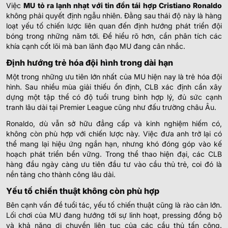
Việc
MU tỏ ra lạnh nhạt với tin đồn tái hợp Cristiano Ronaldo
không phải quyết định ngẫu nhiên. Đằng sau thái độ này là hàng
loạt yếu tố chiến lược liên quan đến định hướng phát triển đội
bóng trong những năm tới. Để hiểu rõ hơn, cần phân tích các
khía cạnh cốt lõi mà ban lãnh đạo MU đang cân nhắc.
Định hướng trẻ hóa đội hình trong dài hạn
Một trong những ưu tiên lớn nhất của MU hiện nay là trẻ hóa đội
hình. Sau nhiều mùa giải thiếu ổn định, CLB xác định cần xây
dựng một tập thể có độ tuổi trung bình hợp lý, đủ sức cạnh
tranh lâu dài tại Premier League cũng như đấu trường châu Âu.
Ronaldo, dù vẫn sở hữu đẳng cấp và kinh nghiệm hiếm có,
không còn phù hợp với chiến lược này. Việc đưa anh trở lại có
thể mang lại hiệu ứng ngắn hạn, nhưng khó đóng góp vào kế
hoạch phát triển bền vững. Trong thể thao hiện đại, các CLB
hàng đầu ngày càng ưu tiên đầu tư vào cầu thủ trẻ, coi đó là
nền tảng cho thành công lâu dài.
Yếu tố chiến thuật không còn phù hợp
Bên cạnh vấn đề tuổi tác, yếu tố chiến thuật cũng là rào cản lớn.
Lối chơi của MU đang hướng tới sự linh hoạt, pressing đồng bộ
và khả năng di chuyển liên tục của các cầu thủ tấn công.