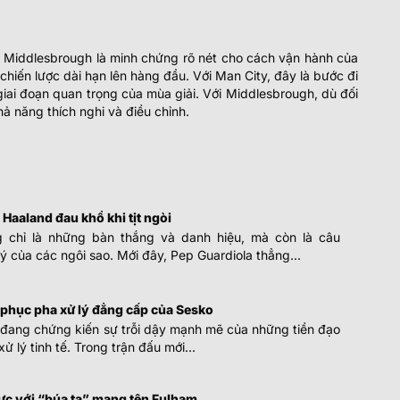
ừ Middlesbrough là minh chứng rõ nét cho cách vận hành của
 chiến lược dài hạn lên hàng đầu. Với Man City, đây là bước đi
iai đoạn quan trọng của mùa giải. Với Middlesbrough, dù đối
ả năng thích nghi và điều chỉnh.
Haaland đau khổ khi tịt ngòi
 chỉ là những bàn thắng và danh hiệu, mà còn là câu
ý của các ngôi sao. Mới đây, Pep Guardiola thẳng...
phục pha xử lý đẳng cấp của Sesko
 đang chứng kiến sự trỗi dậy mạnh mẽ của những tiền đạo
ử lý tinh tế. Trong trận đấu mới...
 lực với “búa tạ” mang tên Fulham