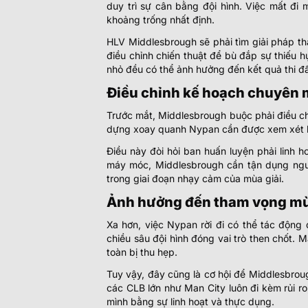
duy trì sự cân bằng đội hình. Việc mất đi 
khoảng trống nhất định.
HLV Middlesbrough sẽ phải tìm giải pháp tha
điều chỉnh chiến thuật để bù đắp sự thiếu h
nhỏ đều có thể ảnh hưởng đến kết quả thi đ
Điều chỉnh kế hoạch chuyên
Trước mắt, Middlesbrough buộc phải điều 
dựng xoay quanh Nypan cần được xem xét lại,
Điều này đòi hỏi ban huấn luyện phải linh 
máy móc, Middlesbrough cần tận dụng nguồn
trong giai đoạn nhạy cảm của mùa giải.
Ảnh hưởng đến tham vọng mù
Xa hơn, việc Nypan rời đi có thể tác động
chiều sâu đội hình đóng vai trò then chốt. 
toàn bị thu hẹp.
Tuy vậy, đây cũng là cơ hội để Middlesbrough
các CLB lớn như Man City luôn đi kèm rủi ro
mình bằng sự linh hoạt và thực dụng.