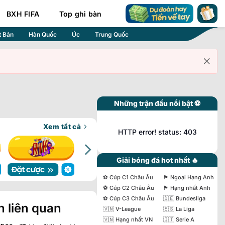
BXH FIFA
Top ghi bàn
t Bản
Hàn Quốc
Úc
Trung Quốc
Những trận đấu nổi bật ⚽️
Xem tất cả
HTTP error! status: 403
Giải bóng đá hot nhất 🔥
⚽️ Cúp C1 Châu Âu
🏴󠁧󠁢󠁥󠁮󠁧󠁿 Ngoại Hạng Anh
⚽️ Cúp C2 Châu Âu
🏴󠁧󠁢󠁥󠁮󠁧󠁿 Hạng nhất Anh
⚽️ Cúp C3 Châu Âu
🇩🇪 Bundesliga
n liên quan
🇻🇳 V-League
🇪🇸 La Liga
🇻🇳 Hạng nhất VN
🇮🇹 Serie A