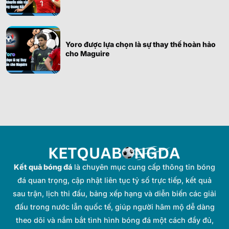
Yoro được lựa chọn là sự thay thế hoàn hảo
cho Maguire
Kết quả bóng đá
là chuyên mục cung cấp thông tin bóng
đá quan trọng, cập nhật liên tục tỷ số trực tiếp, kết quả
sau trận, lịch thi đấu, bảng xếp hạng và diễn biến các giải
đấu trong nước lẫn quốc tế, giúp người hâm mộ dễ dàng
theo dõi và nắm bắt tình hình bóng đá một cách đầy đủ,