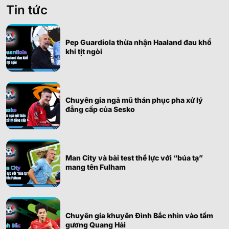
Tin tức
Pep Guardiola thừa nhận Haaland đau khổ
khi tịt ngòi
Chuyên gia ngả mũ thán phục pha xử lý
đẳng cấp của Sesko
Man City và bài test thể lực với “búa tạ”
mang tên Fulham
Chuyên gia khuyên Đình Bắc nhìn vào tấm
gương Quang Hải