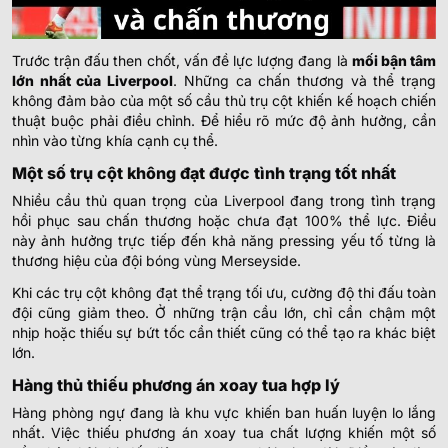
Trước trận đấu then chốt, vấn đề lực lượng đang là
mối bận tâm
lớn nhất của Liverpool
. Những ca chấn thương và thể trạng
không đảm bảo của một số cầu thủ trụ cột khiến kế hoạch chiến
thuật buộc phải điều chỉnh. Để hiểu rõ mức độ ảnh hưởng, cần
nhìn vào từng khía cạnh cụ thể.
Một số trụ cột không đạt được tình trạng tốt nhất
Nhiều cầu thủ quan trọng của Liverpool đang trong tình trạng
hồi phục sau chấn thương hoặc chưa đạt 100% thể lực. Điều
này ảnh hưởng trực tiếp đến khả năng pressing yếu tố từng là
thương hiệu của đội bóng vùng Merseyside.
Khi các trụ cột không đạt thể trạng tối ưu, cường độ thi đấu toàn
đội cũng giảm theo. Ở những trận cầu lớn, chỉ cần chậm một
nhịp hoặc thiếu sự bứt tốc cần thiết cũng có thể tạo ra khác biệt
lớn.
Hàng thủ thiếu phương án xoay tua hợp lý
Hàng phòng ngự đang là khu vực khiến ban huấn luyện lo lắng
nhất. Việc thiếu phương án xoay tua chất lượng khiến một số