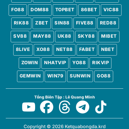
FO88
DOM88
TOPBET
86BET
VIC88
RIK88
ZBET
SIN88
FIVE88
RED88
SV88
MAY88
UK88
SKY88
MIBET
8LIVE
XO88
NET88
FABET
NBET
ZOWIN
NHATVIP
YO88
RIKVIP
GEMWIN
WIN79
SUNWIN
GO88
Tổng Biên Tập : Lê Quang Minh
Copyright © 2026 Ketquabongda.krd