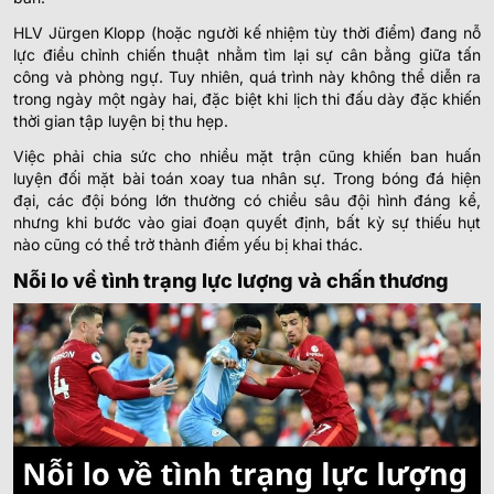
HLV Jürgen Klopp (hoặc người kế nhiệm tùy thời điểm) đang nỗ
lực điều chỉnh chiến thuật nhằm tìm lại sự cân bằng giữa tấn
công và phòng ngự. Tuy nhiên, quá trình này không thể diễn ra
trong ngày một ngày hai, đặc biệt khi lịch thi đấu dày đặc khiến
thời gian tập luyện bị thu hẹp.
Việc phải chia sức cho nhiều mặt trận cũng khiến ban huấn
luyện đối mặt bài toán xoay tua nhân sự. Trong bóng đá hiện
đại, các đội bóng lớn thường có chiều sâu đội hình đáng kể,
nhưng khi bước vào giai đoạn quyết định, bất kỳ sự thiếu hụt
nào cũng có thể trở thành điểm yếu bị khai thác.
Nỗi lo về tình trạng lực lượng và chấn thương