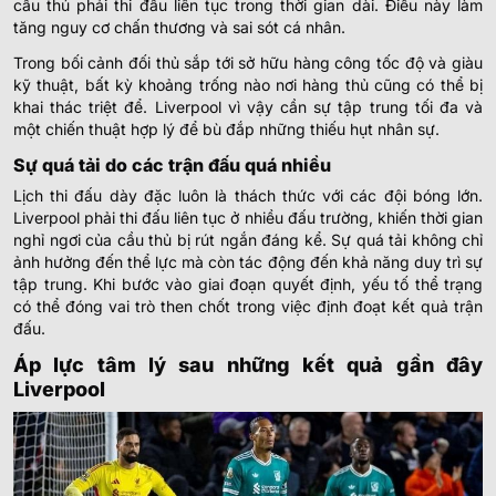
cầu thủ phải thi đấu liên tục trong thời gian dài. Điều này làm
tăng nguy cơ chấn thương và sai sót cá nhân.
Trong bối cảnh đối thủ sắp tới sở hữu hàng công tốc độ và giàu
kỹ thuật, bất kỳ khoảng trống nào nơi hàng thủ cũng có thể bị
khai thác triệt để. Liverpool vì vậy cần sự tập trung tối đa và
một chiến thuật hợp lý để bù đắp những thiếu hụt nhân sự.
Sự quá tải do các trận đấu quá nhiều
Lịch thi đấu dày đặc luôn là thách thức với các đội bóng lớn.
Liverpool phải thi đấu liên tục ở nhiều đấu trường, khiến thời gian
nghỉ ngơi của cầu thủ bị rút ngắn đáng kể. Sự quá tải không chỉ
ảnh hưởng đến thể lực mà còn tác động đến khả năng duy trì sự
tập trung. Khi bước vào giai đoạn quyết định, yếu tố thể trạng
có thể đóng vai trò then chốt trong việc định đoạt kết quả trận
đấu.
Áp lực tâm lý sau những kết quả gần đây
Liverpool