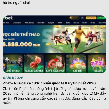
hỗ trợ người chơi...
08/01/2026
Zbet – Nhà cái cá cược chuẩn quốc tế & uy tín nhất 2026
Zbet hiện là cái tên thống lĩnh thị trường cá cược trực tuyến năm
2026 nhờ nền tảng công nghệ hiện đại và nguồn gốc từ Mỹ đầy
uy tín. Không chỉ cung cấp các sảnh cược đẳng cấp, đây còn là
điểm...