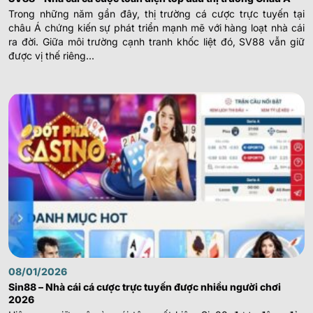
Trong những năm gần đây, thị trường cá cược trực tuyến tại
châu Á chứng kiến sự phát triển mạnh mẽ với hàng loạt nhà cái
ra đời. Giữa môi trường cạnh tranh khốc liệt đó, SV88 vẫn giữ
được vị thế riêng...
08/01/2026
Sin88 – Nhà cái cá cược trực tuyến được nhiều người chơi
2026