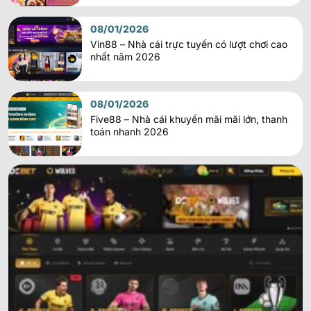
08/01/2026
Vin88 – Nhà cái trực tuyến có lượt chơi cao
nhất năm 2026
08/01/2026
Five88 – Nhà cái khuyến mãi mãi lớn, thanh
toán nhanh 2026