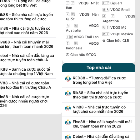
ED88 – ‘’Tượng đài’’ cá cược
🇯🇵 VĐQG Nhật
🇫🇷 Ligue 1
rong lòng bet thủ Việt
Bản
🇧🇷 VĐQG Brazil
🇰🇷 VĐQG Hàn
ik88 – Siêu nhà cái trực tuyến
🇦🇷 VĐQG
hao tóm thị trường cá cược
Quốc
Argentina
🇦🇺 VĐQG
🇺🇸 VĐQG Mỹ
in88 – Nhà cái trực tuyến có
Australia
ượt chơi cao nhất năm 2026
🇲🇽 VĐQG Mexico
🇹🇭 VĐQG Thái Lan
⚽️ Giao hữu CLB
ive88 – Nhà cái khuyến mãi
🇮🇩 VĐQG
ãi lớn, thanh toán nhanh 2026
Indonesia
🌎 Giao hữu ĐTQG
ebet – Nhà cái dẫn đầu làng cá
ược trực tuyến toàn châu Á
Top nhà cái
K88 – Sảnh cá cược quốc tế
ược ưa chuộng top 1 Việt Nam
RED88 – ‘’Tượng đài’’ cá cược
trong lòng bet thủ Việt
V88 – Nhà cái cá cược toàn
iện top đầu thị trường Châu Á
Rik88 – Siêu nhà cái trực tuyến
in88 – Nhà cái cá cược trực
thao tóm thị trường cá cược
uyến được nhiều người chơi
026
Vin88 – Nhà cái trực tuyến có
lượt chơi cao nhất năm 2026
Five88 – Nhà cái khuyến mãi mãi
lớn, thanh toán nhanh 2026
Debet – Nhà cái dẫn đầu làng cá