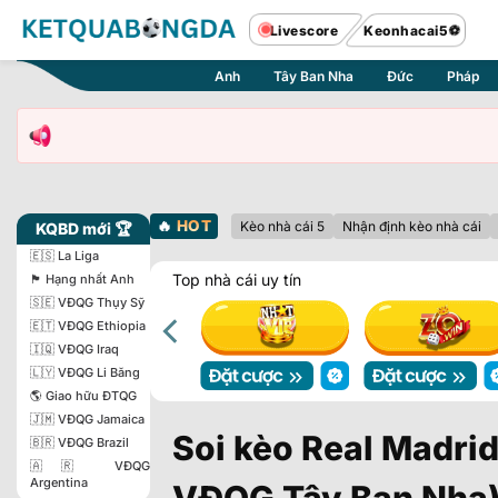
Bỏ
Livescore
Keonhacai5
qua
nội
Anh
Tây Ban Nha
Đức
Pháp
dung
🔥
HOT
Kèo nhà cái 5
Nhận định kèo nhà cái
KQBD mới 🏆
🇪🇸 La Liga
Top nhà cái uy tín
🏴󠁧󠁢󠁥󠁮󠁧󠁿 Hạng nhất Anh
🇸🇪 VĐQG Thụy Sỹ
🇪🇹 VĐQG Ethiopia
🇮🇶 VĐQG Iraq
🇱🇾 VĐQG Li Băng
🌎 Giao hữu ĐTQG
🇯🇲 VĐQG Jamaica
Soi kèo Real Madrid
🇧🇷 VĐQG Brazil
🇦🇷 VĐQG
Argentina
VĐQG Tây Ban Nha):