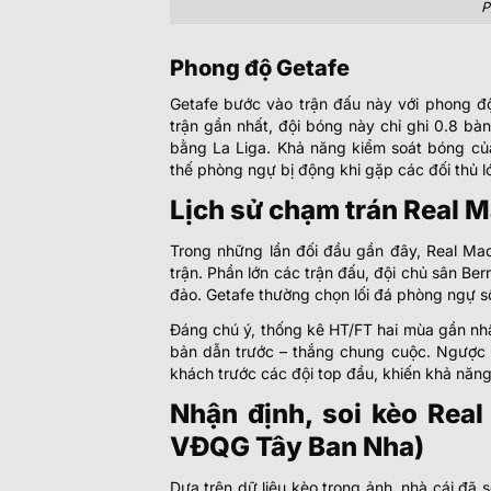
P
Phong độ Getafe
Getafe bước vào trận đấu này với phong độ
trận gần nhất, đội bóng này chỉ ghi 0.8 bàn
bằng La Liga. Khả năng kiểm soát bóng củ
thế phòng ngự bị động khi gặp các đối thủ l
Lịch sử chạm trán Real M
Trong những lần đối đầu gần đây, Real Mad
trận. Phần lớn các trận đấu, đội chủ sân Ber
đảo. Getafe thường chọn lối đá phòng ngự s
Đáng chú ý, thống kê HT/FT hai mùa gần nhất
bản dẫn trước – thắng chung cuộc. Ngược lạ
khách trước các đội top đầu, khiến khả năng
Nhận định, soi kèo Real
VĐQG Tây Ban Nha)
Dựa trên dữ liệu kèo trong ảnh, nhà cái đ