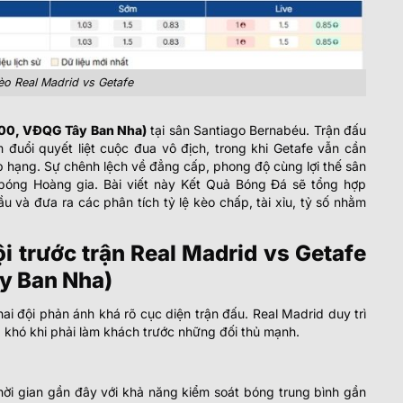
èo Real Madrid vs Getafe
3:00, VĐQG Tây Ban Nha)
tại sân Santiago Bernabéu. Trận đấu
 đuổi quyết liệt cuộc đua vô địch, trong khi Getafe vẫn cần
p hạng. Sự chênh lệch về đẳng cấp, phong độ cùng lợi thế sân
 bóng Hoàng gia. Bài viết này Kết Quả Bóng Đá sẽ tổng hợp
ầu và đưa ra các phân tích tỷ lệ kèo chấp, tài xỉu, tỷ số nhằm
i trước trận Real Madrid vs Getafe
y Ban Nha)
i đội phản ánh khá rõ cục diện trận đấu. Real Madrid duy trì
 khó khi phải làm khách trước những đối thủ mạnh.
thời gian gần đây với khả năng kiểm soát bóng trung bình gần