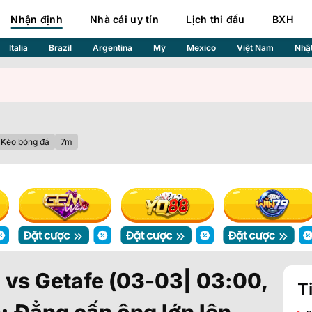
Nhận định
Nhà cái uy tín
Lịch thi đấu
BXH
Italia
Brazil
Argentina
Mỹ
Mexico
Việt Nam
Nhậ
Kèo bóng đá
7m
 vs Getafe (03-03| 03:00,
T
 Đẳng cấp ông lớn lên