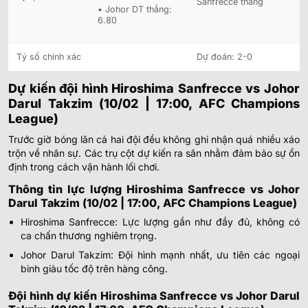
Sanfrecce thắng
• Johor DT thắng:
6.80
Tỷ số chính xác
Dự đoán: 2-0
Dự kiến đội hình Hiroshima Sanfrecce vs Johor
Darul Takzim (10/02 | 17:00, AFC Champions
League)
Trước giờ bóng lăn cả hai đội đều không ghi nhận quá nhiều xáo
trộn về nhân sự. Các trụ cột dự kiến ra sân nhằm đảm bảo sự ổn
định trong cách vận hành lối chơi.
Thông tin lực lượng Hiroshima Sanfrecce vs Johor
Darul Takzim (10/02 | 17:00, AFC Champions League)
Hiroshima Sanfrecce: Lực lượng gần như đầy đủ, không có
ca chấn thương nghiêm trọng.
Johor Darul Takzim: Đội hình mạnh nhất, ưu tiên các ngoại
binh giàu tốc độ trên hàng công.
Đội hình dự kiến Hiroshima Sanfrecce vs Johor Darul