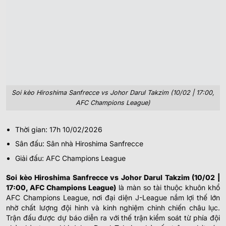
Soi kèo Hiroshima Sanfrecce vs Johor Darul Takzim (10/02 | 17:00,
AFC Champions League)
Thời gian: 17h 10/02/2026
Sân đấu: Sân nhà Hiroshima Sanfrecce
Giải đấu: AFC Champions League
Soi kèo Hiroshima Sanfrecce vs Johor Darul Takzim (10/02 |
17:00, AFC Champions League)
là màn so tài thuộc khuôn khổ
AFC Champions League, nơi đại diện J-League nắm lợi thế lớn
nhờ chất lượng đội hình và kinh nghiệm chinh chiến châu lục.
Trận đấu được dự báo diễn ra với thế trận kiểm soát từ phía đội