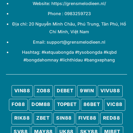
Website: https://grensmelodieen.nl/
Phone : 0983259723
Địa chỉ: 20 Nguyễn Minh Châu, Phú Trung, Tân Phú, Hồ
Chí Minh, Việt Nam
Email:
support@grensmelodieen.nl
Hashtag: #ketquabongda #tysobongda #kqbd
#bongdahomnay #lichthidau #bangxephang
VIN88
ZO88
DEBET
9WIN
VIVU88
FO88
DOM88
TOPBET
86BET
VIC88
RIK88
ZBET
SIN88
FIVE88
RED88
SV88
MAY88
UK88
SKY88
MIBET