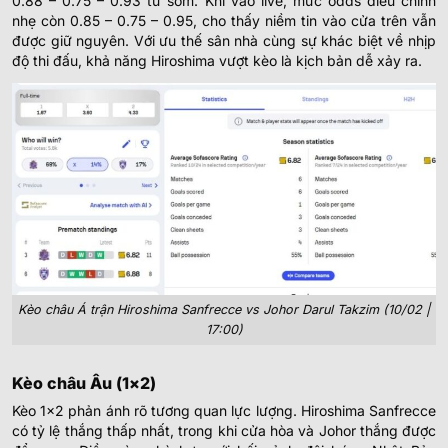
0.88 – 0.75 – 0.93 từ sớm. Khi vào live, mức odds điều chỉnh
nhẹ còn 0.85 – 0.75 – 0.95, cho thấy niềm tin vào cửa trên vẫn
được giữ nguyên. Với ưu thế sân nhà cùng sự khác biệt về nhịp
độ thi đấu, khả năng Hiroshima vượt kèo là kịch bản dễ xảy ra.
Kèo châu Á trận Hiroshima Sanfrecce vs Johor Darul Takzim (10/02 |
17:00)
Kèo châu Âu (1×2)
Kèo 1×2 phản ánh rõ tương quan lực lượng. Hiroshima Sanfrecce
có tỷ lệ thắng thấp nhất, trong khi cửa hòa và Johor thắng được