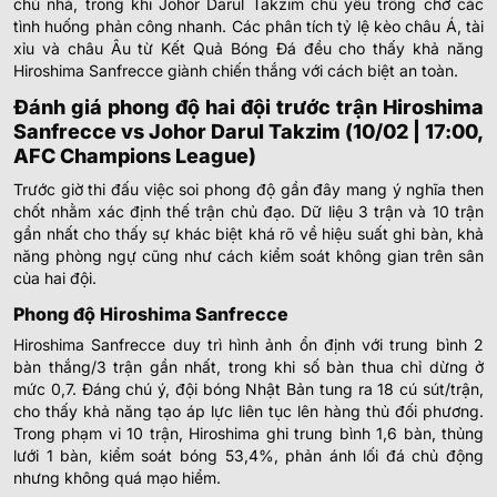
chủ nhà, trong khi Johor Darul Takzim chủ yếu trông chờ các
tình huống phản công nhanh. Các phân tích tỷ lệ kèo châu Á, tài
xỉu và châu Âu từ Kết Quả Bóng Đá đều cho thấy khả năng
Hiroshima Sanfrecce giành chiến thắng với cách biệt an toàn.
Đánh giá phong độ hai đội trước trận Hiroshima
Sanfrecce vs Johor Darul Takzim (10/02 | 17:00,
AFC Champions League)
Trước giờ thi đấu việc soi phong độ gần đây mang ý nghĩa then
chốt nhằm xác định thế trận chủ đạo. Dữ liệu 3 trận và 10 trận
gần nhất cho thấy sự khác biệt khá rõ về hiệu suất ghi bàn, khả
năng phòng ngự cũng như cách kiểm soát không gian trên sân
của hai đội.
Phong độ Hiroshima Sanfrecce
Hiroshima Sanfrecce duy trì hình ảnh ổn định với trung bình 2
bàn thắng/3 trận gần nhất, trong khi số bàn thua chỉ dừng ở
mức 0,7. Đáng chú ý, đội bóng Nhật Bản tung ra 18 cú sút/trận,
cho thấy khả năng tạo áp lực liên tục lên hàng thủ đối phương.
Trong phạm vi 10 trận, Hiroshima ghi trung bình 1,6 bàn, thủng
lưới 1 bàn, kiểm soát bóng 53,4%, phản ánh lối đá chủ động
nhưng không quá mạo hiểm.