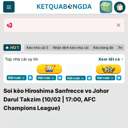
Bỏ
qua
nội
dung
🔥
HOT
Kèo nhà cái 5
Nhận định kèo nhà cái
Kèo bóng đá
7m
Top nhà cái uy tín
Xem tất cả
Soi kèo Hiroshima Sanfrecce vs Johor
Darul Takzim (10/02 | 17:00, AFC
Champions League)