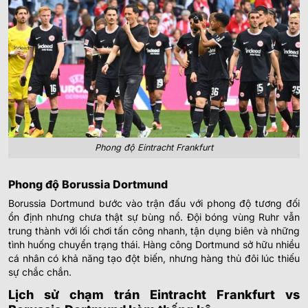
Phong độ Eintracht Frankfurt
Phong độ Borussia Dortmund
Borussia Dortmund bước vào trận đấu với phong độ tương đối
ổn định nhưng chưa thật sự bùng nổ. Đội bóng vùng Ruhr vẫn
trung thành với lối chơi tấn công nhanh, tận dụng biên và những
tình huống chuyển trạng thái. Hàng công Dortmund sở hữu nhiều
cá nhân có khả năng tạo đột biến, nhưng hàng thủ đôi lúc thiếu
sự chắc chắn.
Lịch sử chạm trán Eintracht Frankfurt vs