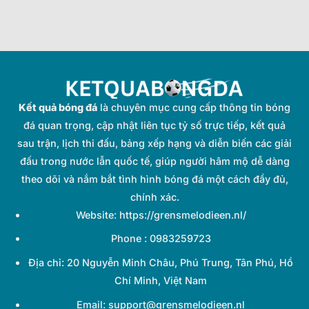
Kết quả bóng đá
là chuyên mục cung cấp thông tin bóng
đá quan trọng, cập nhật liên tục tỷ số trực tiếp, kết quả
sau trận, lịch thi đấu, bảng xếp hạng và diễn biến các giải
đấu trong nước lẫn quốc tế, giúp người hâm mộ dễ dàng
theo dõi và nắm bắt tình hình bóng đá một cách đầy đủ,
chính xác.
Website: https://grensmelodieen.nl/
Phone : 0983259723
Địa chỉ: 20 Nguyễn Minh Châu, Phú Trung, Tân Phú, Hồ
Chí Minh, Việt Nam
Email:
support@grensmelodieen.nl