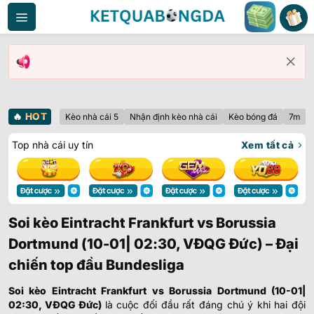
Bỏ
qua
nội
dung
🔥
HOT
Kèo nhà cái 5
Nhận định kèo nhà cái
Kèo bóng đá
7m
Top nhà cái uy tín
Xem tất cả
Soi kèo Eintracht Frankfurt vs Borussia
Dortmund (10-01| 02:30, VĐQG Đức) – Đại
chiến top đầu Bundesliga
Soi kèo Eintracht Frankfurt vs Borussia Dortmund
(10-01|
02:30, VĐQG Đức)
là cuộc đối đầu rất đáng chú ý khi hai đội