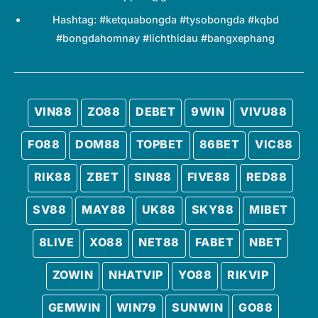
Hashtag: #ketquabongda #tysobongda #kqbd
#bongdahomnay #lichthidau #bangxephang
VIN88
ZO88
DEBET
9WIN
VIVU88
FO88
DOM88
TOPBET
86BET
VIC88
RIK88
ZBET
SIN88
FIVE88
RED88
SV88
MAY88
UK88
SKY88
MIBET
8LIVE
XO88
NET88
FABET
NBET
ZOWIN
NHATVIP
YO88
RIKVIP
GEMWIN
WIN79
SUNWIN
GO88