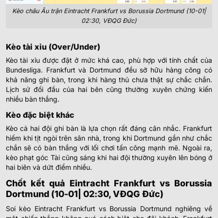
Kèo châu Âu trận Eintracht Frankfurt vs Borussia Dortmund (10-01|
02:30, VĐQG Đức)
Kèo tài xỉu (Over/Under)
Kèo tài xỉu được đặt ở mức khá cao, phù hợp với tính chất của
Bundesliga. Frankfurt và Dortmund đều sở hữu hàng công có
khả năng ghi bàn, trong khi hàng thủ chưa thật sự chắc chắn.
Lịch sử đối đầu của hai bên cũng thường xuyên chứng kiến
nhiều bàn thắng.
Kèo đặc biệt khác
Kèo cả hai đội ghi bàn là lựa chọn rất đáng cân nhắc. Frankfurt
hiếm khi tịt ngòi trên sân nhà, trong khi Dortmund gần như chắc
chắn sẽ có bàn thắng với lối chơi tấn công mạnh mẽ. Ngoài ra,
kèo phạt góc Tài cũng sáng khi hai đội thường xuyên lên bóng ở
hai biên và dứt điểm nhiều.
Chốt kết quả Eintracht Frankfurt vs Borussia
Dortmund (10-01| 02:30, VĐQG Đức)
Soi kèo Eintracht Frankfurt vs Borussia Dortmund nghiêng về