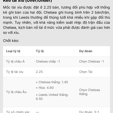
Kèo tài xỉu (Over/Under)
Mốc tài xỉu được đặt ở 2.25 bàn, tương đối phù hợp với thống
kê ghi bàn của hai đội. Chelsea ghi trung bình trên 2 bàn/trận,
trong khi Leeds thường để thủng lưới khá nhiều khi gặp đối thủ
mạnh. Tuy nhiên, với khả năng kiểm soát nhịp độ trận đấu của
Chelsea, kịch bản nổ tài ở mức vừa phải được đánh giá cao hơn
so với xỉu.
Chốt kèo:
Loại tỷ lệ
Tỷ lệ
Dự đoán
Tỷ lệ châu Á
Chelsea chấp -1
Chọn Chelsea -1
Tỷ lệ tài xỉu
2.25
Chọn Tài
• Chelsea thắng: 1.45
• Hòa: 4.60
Chọn Chelsea
Tỷ lệ châu Âu
thắng
• Leeds United thắng:
6.50
Tỷ số chính xác
—
Dự đoán: 3-1