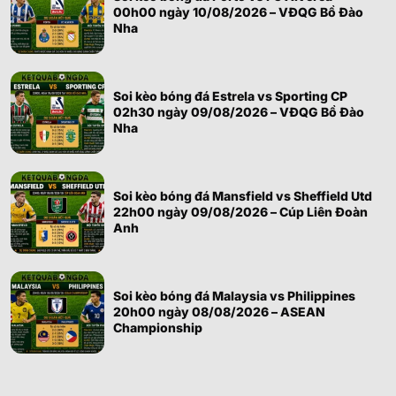
00h00 ngày 10/08/2026 – VĐQG Bồ Đào
Nha
Soi kèo bóng đá Estrela vs Sporting CP
02h30 ngày 09/08/2026 – VĐQG Bồ Đào
Nha
Soi kèo bóng đá Mansfield vs Sheffield Utd
22h00 ngày 09/08/2026 – Cúp Liên Đoàn
Anh
Soi kèo bóng đá Malaysia vs Philippines
20h00 ngày 08/08/2026 – ASEAN
Championship