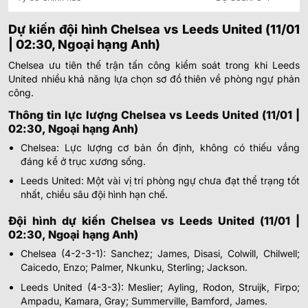
Dự kiến đội hình Chelsea vs Leeds United (11/01
| 02:30, Ngoại hạng Anh)
Chelsea ưu tiên thế trận tấn công kiểm soát trong khi Leeds
United nhiều khả năng lựa chọn sơ đồ thiên về phòng ngự phản
công.
Thông tin lực lượng Chelsea vs Leeds United (11/01 |
02:30, Ngoại hạng Anh)
Chelsea: Lực lượng cơ bản ổn định, không có thiếu vắng
đáng kể ở trục xương sống.
Leeds United: Một vài vị trí phòng ngự chưa đạt thể trạng tốt
nhất, chiều sâu đội hình hạn chế.
Đội hình dự kiến Chelsea vs Leeds United (11/01 |
02:30, Ngoại hạng Anh)
Chelsea (4-2-3-1): Sanchez; James, Disasi, Colwill, Chilwell;
Caicedo, Enzo; Palmer, Nkunku, Sterling; Jackson.
Leeds United (4-3-3): Meslier; Ayling, Rodon, Struijk, Firpo;
Ampadu, Kamara, Gray; Summerville, Bamford, James.