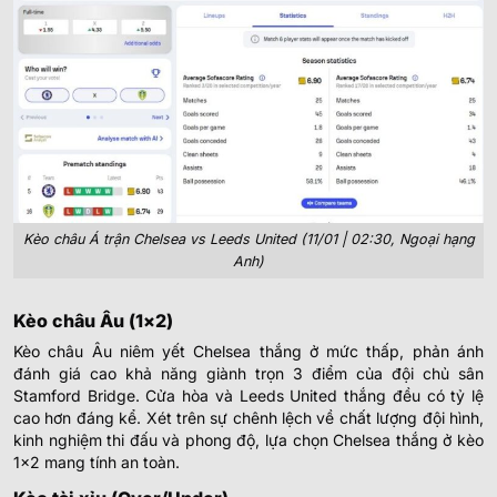
Kèo châu Á trận Chelsea vs Leeds United (11/01 | 02:30, Ngoại hạng
Anh)
Kèo châu Âu (1×2)
Kèo châu Âu niêm yết Chelsea thắng ở mức thấp, phản ánh
đánh giá cao khả năng giành trọn 3 điểm của đội chủ sân
Stamford Bridge. Cửa hòa và Leeds United thắng đều có tỷ lệ
cao hơn đáng kể. Xét trên sự chênh lệch về chất lượng đội hình,
kinh nghiệm thi đấu và phong độ, lựa chọn Chelsea thắng ở kèo
1×2 mang tính an toàn.