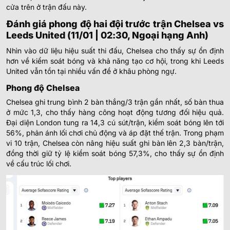
cửa trên ở trận đấu này.
Đánh giá phong độ hai đội trước trận Chelsea vs
Leeds United (11/01 | 02:30, Ngoại hạng Anh)
Nhìn vào dữ liệu hiệu suất thi đấu, Chelsea cho thấy sự ổn định
hơn về kiểm soát bóng và khả năng tạo cơ hội, trong khi Leeds
United vẫn tồn tại nhiều vấn đề ở khâu phòng ngự.
Phong độ Chelsea
Chelsea ghi trung bình 2 bàn thắng/3 trận gần nhất, số bàn thua
ở mức 1,3, cho thấy hàng công hoạt động tương đối hiệu quả.
Đại diện London tung ra 14,3 cú sút/trận, kiểm soát bóng lên tới
56%, phản ánh lối chơi chủ động và áp đặt thế trận. Trong phạm
vi 10 trận, Chelsea còn nâng hiệu suất ghi bàn lên 2,3 bàn/trận,
đồng thời giữ tỷ lệ kiểm soát bóng 57,3%, cho thấy sự ổn định
về cấu trúc lối chơi.