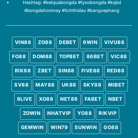
Hashtag: #ketquabongda #tysobongda #kqbd
#bongdahomnay #lichthidau #bangxephang
VIN88
ZO88
DEBET
9WIN
VIVU88
FO88
DOM88
TOPBET
86BET
VIC88
RIK88
ZBET
SIN88
FIVE88
RED88
SV88
MAY88
UK88
SKY88
MIBET
8LIVE
XO88
NET88
FABET
NBET
ZOWIN
NHATVIP
YO88
RIKVIP
GEMWIN
WIN79
SUNWIN
GO88