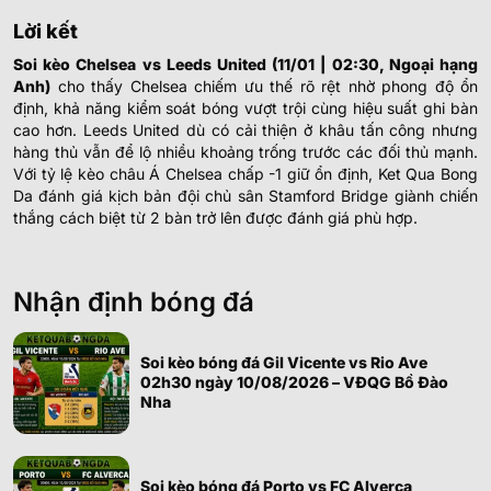
Lời kết
Soi kèo Chelsea vs Leeds United (11/01 | 02:30, Ngoại hạng
Anh)
cho thấy Chelsea chiếm ưu thế rõ rệt nhờ phong độ ổn
định, khả năng kiểm soát bóng vượt trội cùng hiệu suất ghi bàn
cao hơn. Leeds United dù có cải thiện ở khâu tấn công nhưng
hàng thủ vẫn để lộ nhiều khoảng trống trước các đối thủ mạnh.
Với tỷ lệ kèo châu Á Chelsea chấp -1 giữ ổn định, Ket Qua Bong
Da đánh giá kịch bản đội chủ sân Stamford Bridge giành chiến
thắng cách biệt từ 2 bàn trở lên được đánh giá phù hợp.
Nhận định bóng đá
Soi kèo bóng đá Gil Vicente vs Rio Ave
02h30 ngày 10/08/2026 – VĐQG Bồ Đào
Nha
Soi kèo bóng đá Porto vs FC Alverca