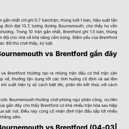
 gần nhất chỉ ghi 0.7 bàn/trận, thủng lưới 1 bàn, hiệu suất tấn
úng đích đạt 13.7, tương đương Bournemouth, cho thấy họ vẫn
phương. Trong 10 trận gần nhất, Brentford ghi 1.5 bàn, thủng
hơn đội chủ nhà về khả năng cầm bóng. Điểm yếu của Brentford
 đối thủ chơi thấp, kỷ luật.
Bournemouth vs Brentford gần đây
và Brentford thường tạo ra những trận đấu có thế trận cân
p vế, thường tận dụng tốt các tình huống cố định và sai lầm
 khi xuất hiện tỷ số cách biệt lớn, phần lớn kết thúc với cách
 trước Bournemouth thường chơi phòng ngự phản công, ưu tiên
mùa gần đây cho thấy Brentford có khá nhiều trận hòa sau hiệp
hua sát nút. Điều này củng cố nhận định trận đấu sắp tới nhiều
 thắng sớm.
Bournemouth vs Brentford (04-03|