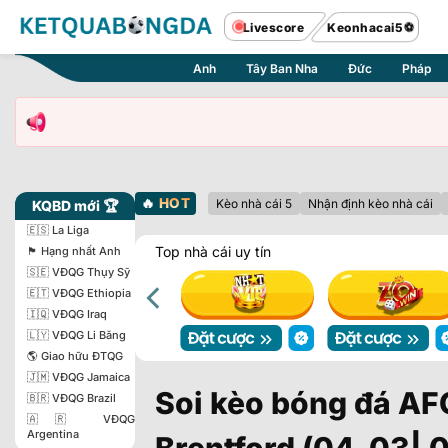
Bỏ
Livescore
Keonhacai5
qua
nội
Anh
Tây Ban Nha
Đức
Pháp
dung
🔥
HOT
Kèo nhà cái 5
Nhận định kèo nhà cái
KQBD mới 🏆
🇪🇸 La Liga
Top nhà cái uy tín
🏴󠁧󠁢󠁥󠁮󠁧󠁿 Hạng nhất Anh
🇸🇪 VĐQG Thụy Sỹ
🇪🇹 VĐQG Ethiopia
🇮🇶 VĐQG Iraq
🇱🇾 VĐQG Li Băng
🌎 Giao hữu ĐTQG
🇯🇲 VĐQG Jamaica
Soi kèo bóng đá A
🇧🇷 VĐQG Brazil
🇦🇷 VĐQG
Argentina
Brentford (04-03| 