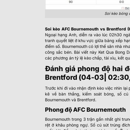
Soi kèo bóng 
Soi kèo AFC Bournemouth vs Brentford (
Ngoại hạng Anh, diễn ra vào lúc 02h30 ngà
tranh quyết liệt ở khu vực giữa bảng xếp h
điểm số. Bournemouth có lợi thế sân nhà nhưn
công sắc bén. Bài viết này Ket Qua Bong Da
các phương án tỷ lệ kèo chấp, tài xỉu, kết qu
Đánh giá phong độ hai đ
Brentford (04-03| 02:30
Trước khi đi vào nhận định kèo việc nhìn lạ
kê về bàn thắng, kiểm soát bóng, số cú
Bournemouth và Brentford.
Phong độ AFC Bournemouth
Bournemouth trong 3 trận gần nhất ghi trung
rệt ở khâu phòng ngự. Số cú sút trúng đích