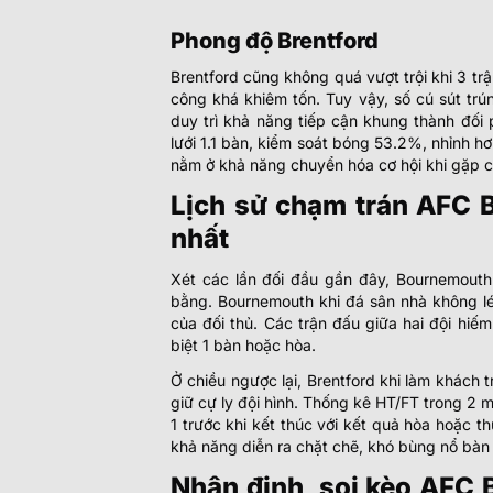
Phong độ Brentford
Brentford cũng không quá vượt trội khi 3 trận
công khá khiêm tốn. Tuy vậy, số cú sút tr
duy trì khả năng tiếp cận khung thành đối 
lưới 1.1 bàn, kiểm soát bóng 53.2%, nhỉnh 
nằm ở khả năng chuyển hóa cơ hội khi gặp các
Lịch sử chạm trán AFC 
nhất
Xét các lần đối đầu gần đây, Bournemouth 
bằng. Bournemouth khi đá sân nhà không lé
của đối thủ. Các trận đấu giữa hai đội hiếm
biệt 1 bàn hoặc hòa.
Ở chiều ngược lại, Brentford khi làm khách
giữ cự ly đội hình. Thống kê HT/FT trong 2 
1 trước khi kết thúc với kết quả hòa hoặc t
khả năng diễn ra chặt chẽ, khó bùng nổ bàn
Nhận định, soi kèo AFC 