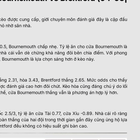
ệ kèo được cung cấp, giới chuyên môn đánh giá đây là cặp đấu
hỏ nhờ sân nhà.
0.5, Bournemouth chấp nhẹ. Tỷ lệ ăn cho cửa Bournemouth là
y nhà cái vẫn dè chừng khả năng đôi bên chia điểm. Với phong
, Bournemouth là lựa chọn sáng hơn ở kèo này.
ắng 2.31, hòa 3.43, Brentford thắng 2.65. Mức odds cho thấy
c đánh giá cao hơn đôi chút. Kèo hòa cũng đáng chú ý do lối
g thể, cửa Bournemouth thắng vẫn là phương án hợp lý hơn.
 2.5/3, tỷ lệ ăn cửa Tài 0.77, cửa Xỉu -0.89. Nhà cái rõ ràng
bàn thắng của hai đội trong thời gian gần đây cũng ủng hộ lựa
entford đều không có hiệu suất ghi bàn cao.