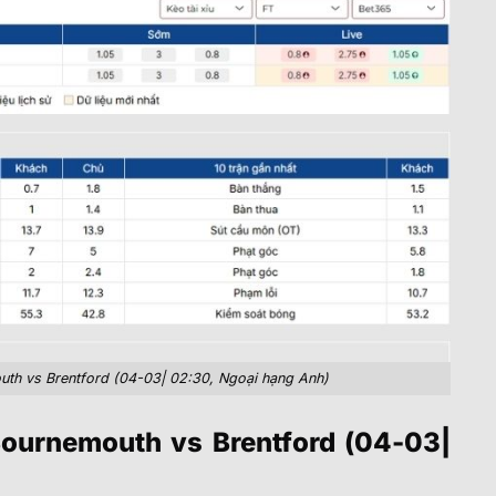
outh vs Brentford (04-03| 02:30, Ngoại hạng Anh)
Bournemouth vs Brentford (04-03|