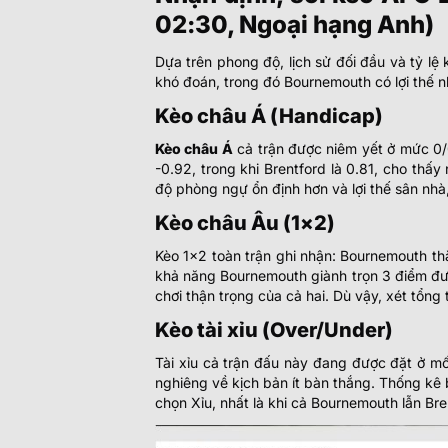
02:30, Ngoại hạng Anh)
Dựa trên phong độ, lịch sử đối đầu và tỷ l
khó đoán, trong đó Bournemouth có lợi thế n
Kèo châu Á (Handicap)
Kèo châu Á
cả trận được niêm yết ở mức 0/
-0.92, trong khi Brentford là 0.81, cho thấ
độ phòng ngự ổn định hơn và lợi thế sân nhà
Kèo châu Âu (1×2)
Kèo 1×2 toàn trận ghi nhận: Bournemouth th
khả năng Bournemouth giành trọn 3 điểm đượ
chơi thận trọng của cả hai. Dù vậy, xét tổn
Kèo tài xỉu (Over/Under)
Tài xỉu cả trận đấu này đang được đặt ở mốc
nghiêng về kịch bản ít bàn thắng. Thống kê 
chọn Xỉu, nhất là khi cả Bournemouth lẫn Br