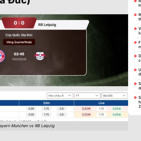
R
t
R
t
V
l
F
m
D
c
U
đ
S
d
S
t
2
ayern Munchen vs RB Leipzig