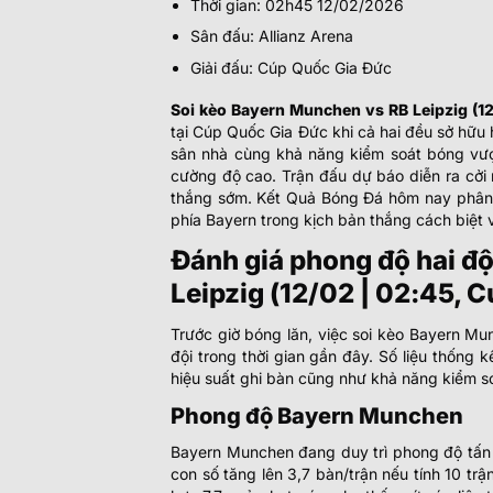
Thời gian: 02h45 12/02/2026
Sân đấu: Allianz Arena
Giải đấu: Cúp Quốc Gia Đức
Soi kèo Bayern Munchen vs RB Leipzig (1
tại Cúp Quốc Gia Đức khi cả hai đều sở hữu h
sân nhà cùng khả năng kiểm soát bóng vượt
cường độ cao. Trận đấu dự báo diễn ra cởi 
thắng sớm. Kết Quả Bóng Đá hôm nay phân t
phía Bayern trong kịch bản thắng cách biệt 
Đánh giá phong độ hai đ
Leipzig (12/02 | 02:45, 
Trước giờ bóng lăn, việc soi kèo Bayern Mu
đội trong thời gian gần đây. Số liệu thống 
hiệu suất ghi bàn cũng như khả năng kiểm so
Phong độ Bayern Munchen
Bayern Munchen đang duy trì phong độ tấn c
con số tăng lên 3,7 bàn/trận nếu tính 10 tr