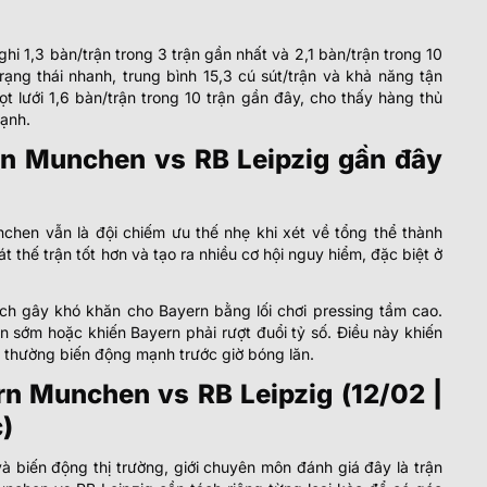
hi 1,3 bàn/trận trong 3 trận gần nhất và 2,1 bàn/trận trong 10
rạng thái nhanh, trung bình 15,3 cú sút/trận và khả năng tận
lọt lưới 1,6 bàn/trận trong 10 trận gần đây, cho thấy hàng thủ
mạnh.
rn Munchen vs RB Leipzig gần đây
chen vẫn là đội chiếm ưu thế nhẹ khi xét về tổng thể thành
 thế trận tốt hơn và tạo ra nhiều cơ hội nguy hiểm, đặc biệt ở
cách gây khó khăn cho Bayern bằng lối chơi pressing tầm cao.
n sớm hoặc khiến Bayern phải rượt đuổi tỷ số. Điều này khiến
u thường biến động mạnh trước giờ bóng lăn.
rn Munchen vs RB Leipzig (12/02 |
)
và biến động thị trường, giới chuyên môn đánh giá đây là trận