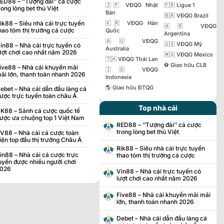
ED88 – ‘’Tượng đài’’ cá cược
🇯🇵 VĐQG Nhật
🇫🇷 Ligue 1
rong lòng bet thủ Việt
Bản
🇧🇷 VĐQG Brazil
🇰🇷 VĐQG Hàn
ik88 – Siêu nhà cái trực tuyến
🇦🇷 VĐQG
hao tóm thị trường cá cược
Quốc
Argentina
🇦🇺 VĐQG
🇺🇸 VĐQG Mỹ
in88 – Nhà cái trực tuyến có
Australia
ượt chơi cao nhất năm 2026
🇲🇽 VĐQG Mexico
🇹🇭 VĐQG Thái Lan
⚽️ Giao hữu CLB
ive88 – Nhà cái khuyến mãi
🇮🇩 VĐQG
ãi lớn, thanh toán nhanh 2026
Indonesia
🌎 Giao hữu ĐTQG
ebet – Nhà cái dẫn đầu làng cá
ược trực tuyến toàn châu Á
Top nhà cái
K88 – Sảnh cá cược quốc tế
ược ưa chuộng top 1 Việt Nam
RED88 – ‘’Tượng đài’’ cá cược
trong lòng bet thủ Việt
V88 – Nhà cái cá cược toàn
iện top đầu thị trường Châu Á
Rik88 – Siêu nhà cái trực tuyến
in88 – Nhà cái cá cược trực
thao tóm thị trường cá cược
uyến được nhiều người chơi
026
Vin88 – Nhà cái trực tuyến có
lượt chơi cao nhất năm 2026
Five88 – Nhà cái khuyến mãi mãi
lớn, thanh toán nhanh 2026
Debet – Nhà cái dẫn đầu làng cá