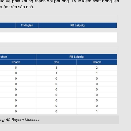
tục về phía khung thành đối phương. Tỷ lệ kiểm soát bóng lên
huộc trên sân nhà.
ng độ Bayern Munchen