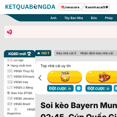
Bỏ
Livescore
Keonhacai5
qua
nội
Anh
Tây Ban Nha
Đức
Pháp
dung
🔥
HOT
Kèo nhà cái 5
Nhận định kèo nhà cái
KQBD mới 🏆
🇪🇸 La Liga
Top nhà cái uy tín
🏴󠁧󠁢󠁥󠁮󠁧󠁿 Hạng nhất Anh
🇸🇪 VĐQG Thụy Sỹ
🇪🇹 VĐQG Ethiopia
🇮🇶 VĐQG Iraq
🇱🇾 VĐQG Li Băng
🌎 Giao hữu ĐTQG
🇯🇲 VĐQG Jamaica
Soi kèo Bayern Munc
🇧🇷 VĐQG Brazil
🇦🇷 VĐQG
Argentina
02:45, Cúp Quốc Gi