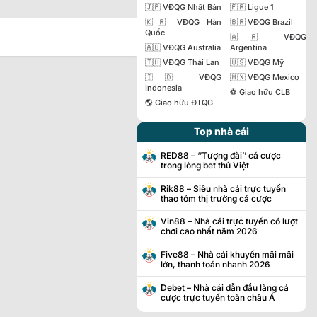
🇯🇵 VĐQG Nhật Bản
🇫🇷 Ligue 1
🇰🇷 VĐQG Hàn
🇧🇷 VĐQG Brazil
Quốc
🇦🇷 VĐQG
🇦🇺 VĐQG Australia
Argentina
🇹🇭 VĐQG Thái Lan
🇺🇸 VĐQG Mỹ
🇮🇩 VĐQG
🇲🇽 VĐQG Mexico
Indonesia
⚽️ Giao hữu CLB
🌎 Giao hữu ĐTQG
Top nhà cái
RED88 – ‘’Tượng đài’’ cá cược
trong lòng bet thủ Việt
Rik88 – Siêu nhà cái trực tuyến
thao tóm thị trường cá cược
Vin88 – Nhà cái trực tuyến có lượt
chơi cao nhất năm 2026
Five88 – Nhà cái khuyến mãi mãi
lớn, thanh toán nhanh 2026
Debet – Nhà cái dẫn đầu làng cá
cược trực tuyến toàn châu Á