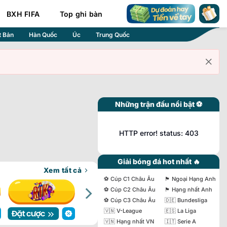
BXH FIFA
Top ghi bàn
t Bản
Hàn Quốc
Úc
Trung Quốc
Những trận đấu nổi bật ⚽️
HTTP error! status: 403
Giải bóng đá hot nhất 🔥
Xem tất cả
⚽️ Cúp C1 Châu Âu
🏴󠁧󠁢󠁥󠁮󠁧󠁿 Ngoại Hạng Anh
⚽️ Cúp C2 Châu Âu
🏴󠁧󠁢󠁥󠁮󠁧󠁿 Hạng nhất Anh
⚽️ Cúp C3 Châu Âu
🇩🇪 Bundesliga
🇻🇳 V-League
🇪🇸 La Liga
🇻🇳 Hạng nhất VN
🇮🇹 Serie A