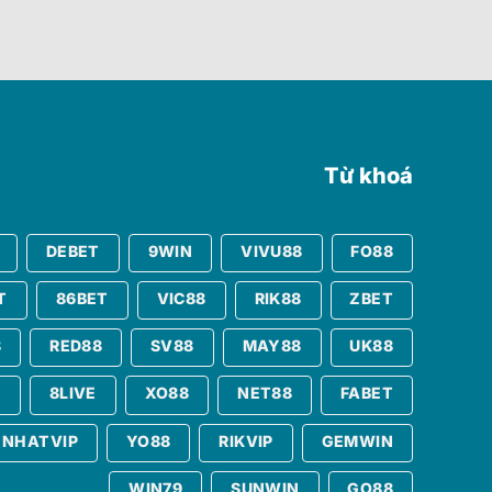
Từ khoá
DEBET
9WIN
VIVU88
FO88
T
86BET
VIC88
RIK88
ZBET
8
RED88
SV88
MAY88
UK88
T
8LIVE
XO88
NET88
FABET
NHATVIP
YO88
RIKVIP
GEMWIN
WIN79
SUNWIN
GO88